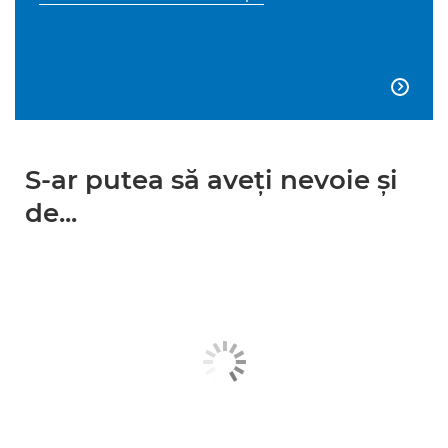

S-ar putea să aveţi nevoie şi
de...