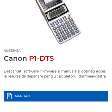
ASISTENŢĂ
Canon
P1-DTS
Descărcaţi software, firmware şi manuale şi obţineţi acces
la resurse de depanare pentru calculatorul dumneavoastră.
MANUALE
+