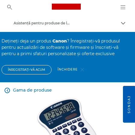
Canon Logo, back to ho
Asistenţă pentru produse de larg consum
Comut
Canon
Deţineţi deja un produs
Canon
? Înregistraţi-vă produsul
pentru actualizări de software şi firmware şi înscrieţi-vă
pentru a primi sfaturi personalizate şi oferte exclusive
ÎNCHIDERE
ÎNREGISTRAŢI-VĂ ACUM
Gama de produse

SONDAJ