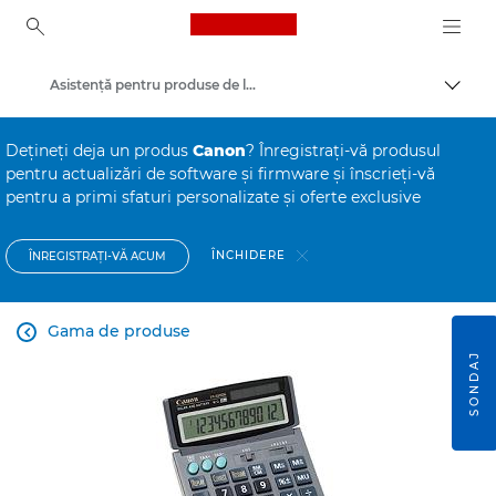
Canon Logo, back to ho
Asistenţă pentru produse de larg consum
Comut
Canon
Deţineţi deja un produs
Canon
? Înregistraţi-vă produsul
pentru actualizări de software şi firmware şi înscrieţi-vă
pentru a primi sfaturi personalizate şi oferte exclusive
ÎNCHIDERE
ÎNREGISTRAŢI-VĂ ACUM
Gama de produse

SONDAJ