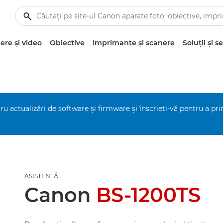
re şi video
Obiective
Imprimante şi scanere
Soluţii şi se
ru actualizări de software şi firmware şi înscrieţi-vă pentru a pr
ASISTENŢĂ
Canon
BS-1200TS