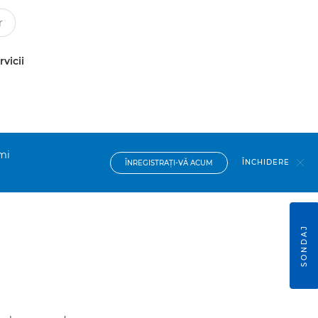
rvicii
imi
ÎNCHIDERE
ÎNREGISTRAŢI-VĂ ACUM
SONDAJ