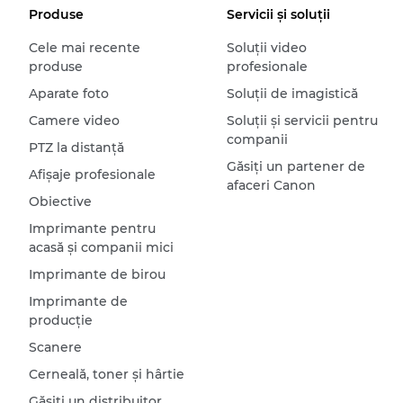
Produse
Servicii şi soluţii
Cele mai recente
Soluţii video
produse
profesionale
Aparate foto
Soluţii de imagistică
Camere video
Soluţii şi servicii pentru
companii
PTZ la distanţă
Găsiţi un partener de
Afişaje profesionale
afaceri Canon
Obiective
Imprimante pentru
acasă şi companii mici
Imprimante de birou
Imprimante de
producţie
Scanere
Cerneală, toner şi hârtie
Găsiţi un distribuitor