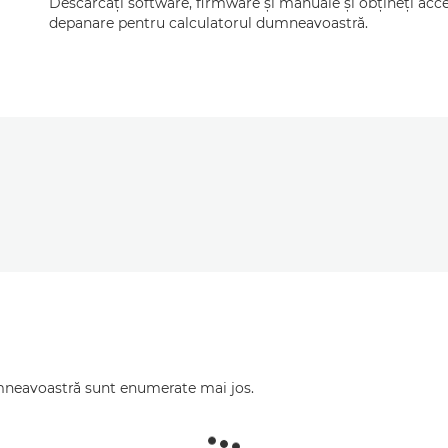
Descărcaţi software, firmware şi manuale şi obţineţi acce
depanare pentru calculatorul dumneavoastră.
mneavoastră sunt enumerate mai jos.