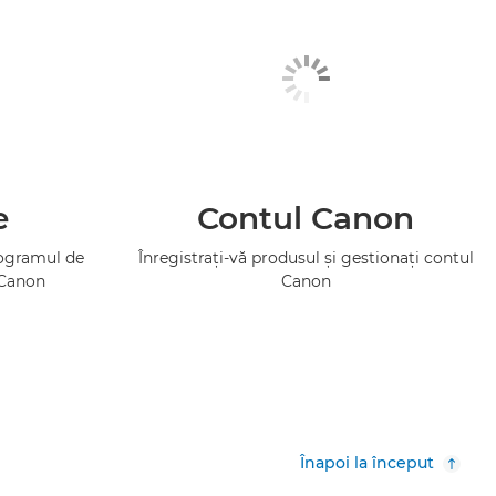
e
Contul Canon
rogramul de
Înregistraţi-vă produsul şi gestionaţi contul
 Canon
Canon
Înapoi la început