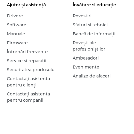
Ajutor şi asistenţă
Învăţare şi educaţie
Drivere
Povestiri
Software
Sfaturi şi tehnici
Manuale
Bancă de informaţii
Firmware
Poveşti ale
profesioniştilor
Întrebări frecvente
Ambasadori
Service şi reparaţii
Evenimente
Securitatea produsului
Analize de afaceri
Contactaţi asistenţa
pentru clienţi
Contactaţi asistenţa
pentru companii