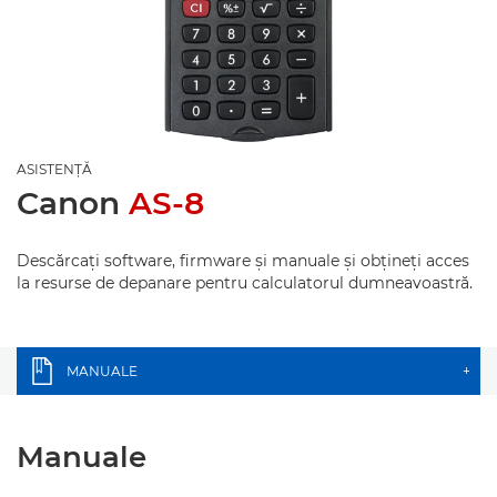
ASISTENŢĂ
Canon
AS-8
Descărcaţi software, firmware şi manuale şi obţineţi acces
la resurse de depanare pentru calculatorul dumneavoastră.
MANUALE
+
Manuale