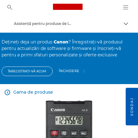
Canon Logo, back to ho
Asistenţă pentru produse de larg consum
Comut
Canon
Deţineţi deja un produs
Canon
? Înregistraţi-vă produsul
pentru actualizări de software şi firmware şi înscrieţi-vă
pentru a primi sfaturi personalizate şi oferte exclusive
ÎNCHIDERE
ÎNREGISTRAŢI-VĂ ACUM
Gama de produse

SONDAJ