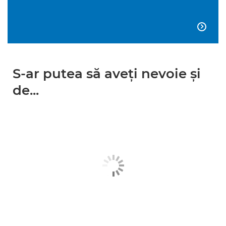

S-ar putea să aveţi nevoie şi
de...