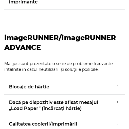
imprimante
Scanere pentru documente
Curăţare
imageRUNNER/imageRUNNER
ADVANCE
Mai jos sunt prezentate o serie de probleme frecvente
întâlnite în cazul neutilizării şi soluţiile posibile.
Blocaje de hârtie
Dacă pe dispozitiv este afişat mesajul
„Load Paper” (Încărcaţi hârtie)
Calitatea copierii/imprimării