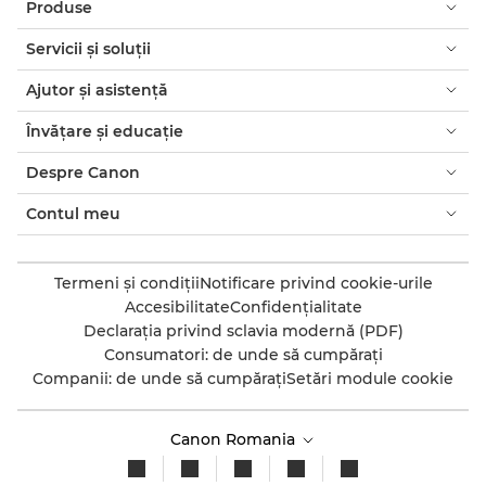
Produse
Servicii şi soluţii
Ajutor şi asistenţă
Învăţare şi educaţie
Despre Canon
Contul meu
Termeni şi condiţii
Notificare privind cookie-urile
Accesibilitate
Confidenţialitate
Declaraţia privind sclavia modernă (PDF)
Consumatori: de unde să cumpăraţi
Companii: de unde să cumpăraţi
Setări module cookie
Canon Romania