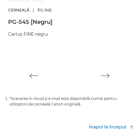
CERNEALĂ
|
PG-545
C
PG-545 [Negru]
C
Cartuş FINE negru
C
*Scanarea în cloud şi e-mail este disponibilă numai pentru
utilizatorii de cerneală Canon originală.
Înapoi la început