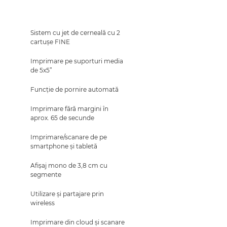
Sistem cu jet de cerneală cu 2
cartuşe FINE
Imprimare pe suporturi media
de 5x5”
Funcţie de pornire automată
Imprimare fără margini în
aprox. 65 de secunde
Imprimare/scanare de pe
smartphone şi tabletă
Afişaj mono de 3,8 cm cu
segmente
Utilizare şi partajare prin
wireless
Imprimare din cloud şi scanare