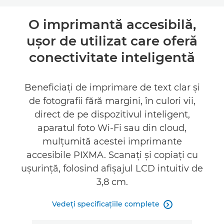
Prezentare generală
O imprimantă accesibilă,
uşor de utilizat care oferă
Specificaţii
conectivitate inteligentă
Asistenţă
Beneficiaţi de imprimare de text clar şi
CUMPĂRAŢI CERNEALĂ
de fotografii fără margini, în culori vii,
direct de pe dispozitivul inteligent,
aparatul foto Wi-Fi sau din cloud,
mulţumită acestei imprimante
accesibile PIXMA. Scanaţi şi copiaţi cu
uşurinţă, folosind afişajul LCD intuitiv de
3,8 cm.
Vedeţi specificaţiile complete
