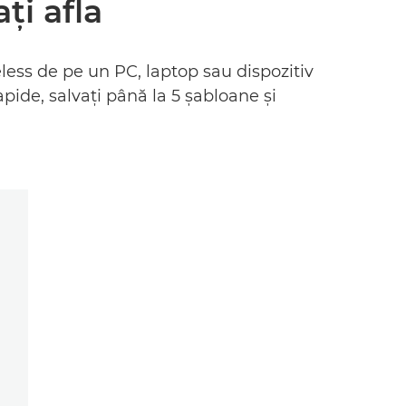
ţi afla
less de pe un PC, laptop sau dispozitiv
apide, salvaţi până la 5 şabloane şi