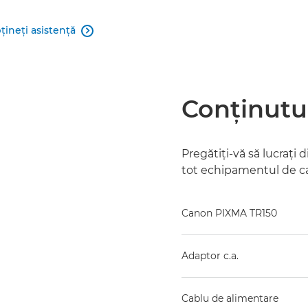
ţineţi asistenţă

Conţinutul
Pregătiţi-vă să lucraţi
tot echipamentul de ca
Canon PIXMA TR150
Adaptor c.a.
Cablu de alimentare