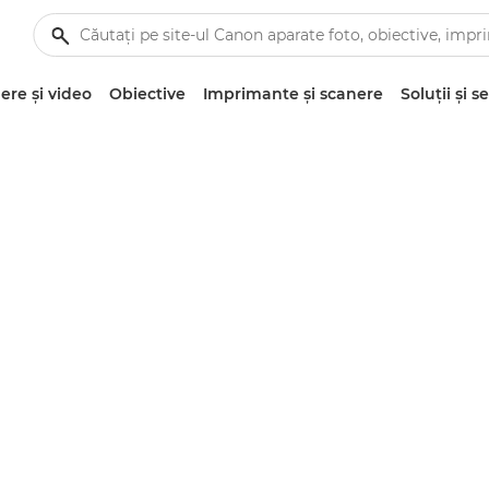
re şi video
Obiective
Imprimante şi scanere
Soluţii şi se