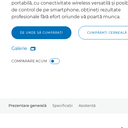
portabilă, cu conectivitate wireless versatilă şi posib
de control de pe smartphone, obţineţi rezultate
profesionale fără efort oriunde vă poartă munca.
DE UNDE SĂ CUMPĂRAŢI
CUMPĂRAŢI CERNEALĂ
Galerie

Galerie
COMPARARE ACUM
Prezentare generală
Specificaţii
Asistenţă