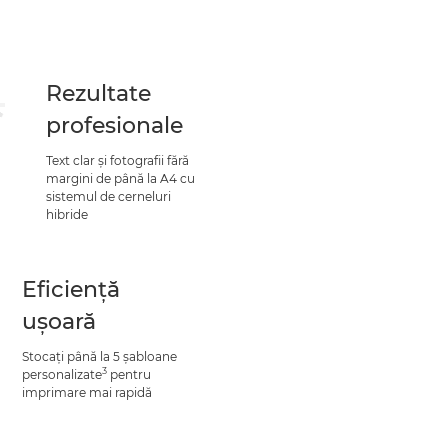
Rezultate
profesionale
Text clar şi fotografii fără
margini de până la A4 cu
sistemul de cerneluri
hibride
Eficienţă
uşoară
Stocaţi până la 5 şabloane
3
personalizate
pentru
imprimare mai rapidă