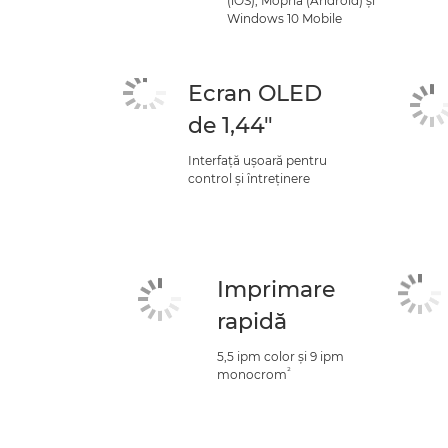
(iOS), Mopria (Android) şi
Windows 10 Mobile
Ecran OLED
de 1,44"
Interfaţă uşoară pentru
control şi întreţinere
Imprimare
rapidă
5,5 ipm color şi 9 ipm
²
monocrom