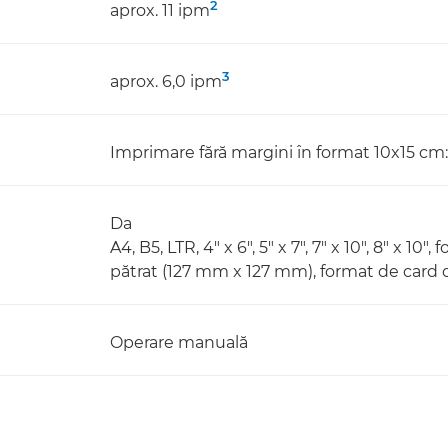
2
aprox. 11 ipm
3
aprox. 6,0 ipm
Imprimare fără margini în format 10x15 cm
Da
A4, B5, LTR, 4" x 6", 5" x 7", 7" x 10", 8" x 
pătrat (127 mm x 127 mm), format de card
Operare manuală