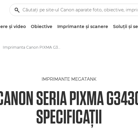
re şi video
Obiective
Imprimante şi scanere
Soluţii şi se
Imprimanta Canon PIXMA G3430 – Specificaţii
IMPRIMANTE MEGATANK
CANON SERIA PIXMA G343
SPECIFICAŢII