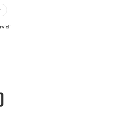
rvicii
0