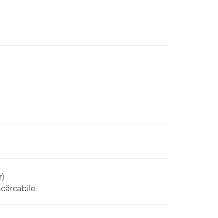
r)
cărcabile