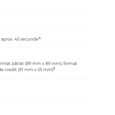
4
: aprox. 45 secunde
10", format pătrat (89 mm x 89 mm), format
5
 de credit (91 mm x 55 mm)