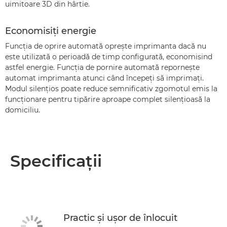
uimitoare 3D din hârtie.
Economisiţi energie
Funcţia de oprire automată opreşte imprimanta dacă nu
este utilizată o perioadă de timp configurată, economisind
astfel energie. Funcţia de pornire automată reporneşte
automat imprimanta atunci când începeţi să imprimaţi.
Modul silenţios poate reduce semnificativ zgomotul emis la
funcţionare pentru tipărire aproape complet silenţioasă la
domiciliu.
Specificaţii
Practic şi uşor de înlocuit