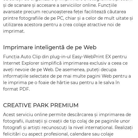
şi de scanare şi accesare a serviciilor online. Funcţiile
avansate precum recunoaşterea feţei facilitează căutarea
printre fotografiile de pe PC, chiar şi a celor de mult uitate şi
utilizarea acestora pentru a crea colaje atractive noi de
imprimat.
Imprimare inteligentă de pe Web
Funcţia Auto Clip din plug-in-ul Easy-WebPrint EX pentru
Internet Explorer simplifică imprimarea exclusiv a ceea ce
aveţi nevoie de pe Web. De asemenea, puteţi decupa
informaţiile selectate de pe mai multe pagini Web pentru a
le imprima pe o foaie de hârtie sau pentru a le salva în
format PDF.
CREATIVE PARK PREMIUM
Acest serviciu online permite descărcarea şi imprimarea de
fotografii, ilustraţii şi creaţii de tip colaj de pe paginile unor
fotografi şi artişti recunoscuţi la nivel internaţional. Realizaţi
felicitări cu aspect profesional, calendare sau colaje