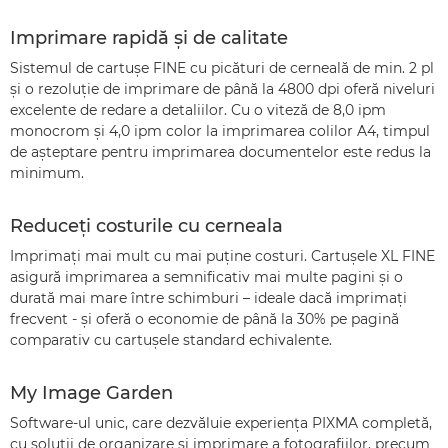
Imprimare rapidă şi de calitate
Sistemul de cartuşe FINE cu picături de cerneală de min. 2 pl
şi o rezoluţie de imprimare de până la 4800 dpi oferă niveluri
excelente de redare a detaliilor. Cu o viteză de 8,0 ipm
monocrom şi 4,0 ipm color la imprimarea colilor A4, timpul
de aşteptare pentru imprimarea documentelor este redus la
minimum.
Reduceţi costurile cu cerneala
Imprimaţi mai mult cu mai puţine costuri. Cartuşele XL FINE
asigură imprimarea a semnificativ mai multe pagini şi o
durată mai mare între schimburi – ideale dacă imprimaţi
frecvent - şi oferă o economie de până la 30% pe pagină
comparativ cu cartuşele standard echivalente.
My Image Garden
Software-ul unic, care dezvăluie experienţa PIXMA completă,
cu soluţii de organizare şi imprimare a fotografiilor, precum