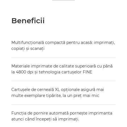
Beneficii
Multifuncţională compactă pentru acasă: imprimaţi,
copiaţi şi scanaţi
Materiale imprimate de calitate superioară cu până
la 4800 dpi şi tehnologia cartuşelor FINE
Cartuşele de cerneală XL opţionale asigură mai
multe exemplare tipărite, la un preţ mai mic
Funcţia de pornire automată porneşte imprimanta
atunci când începeţi să imprimaţi.