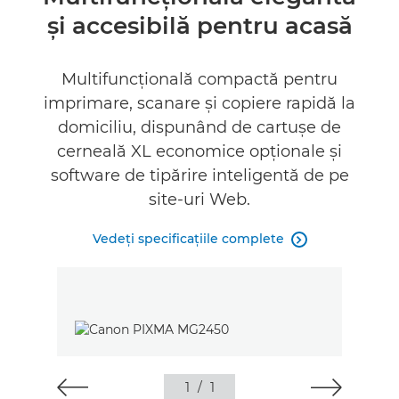
şi accesibilă pentru acasă
Specificaţii
Asistenţă
Multifuncţională compactă pentru
imprimare, scanare şi copiere rapidă la
CUMPĂRAŢI CERNEALĂ
domiciliu, dispunând de cartuşe de
cerneală XL economice opţionale şi
software de tipărire inteligentă de pe
site-uri Web.
Vedeţi specificaţiile complete

1
/
1