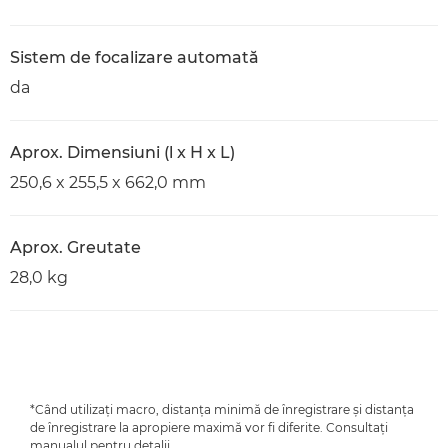
Sistem de focalizare automată
da
Aprox. Dimensiuni (l x H x L)
250,6 x 255,5 x 662,0 mm
Aprox. Greutate
28,0 kg
*Când utilizaţi macro, distanţa minimă de înregistrare şi distanţa
de înregistrare la apropiere maximă vor fi diferite. Consultaţi
manualul pentru detalii.