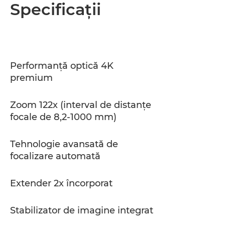
Prezentare generală
Specificaţii
Specificaţii
Asistenţă
Performanţă optică 4K
premium
Zoom 122x (interval de distanţe
focale de 8,2-1000 mm)
Tehnologie avansată de
focalizare automată
Extender 2x încorporat
Stabilizator de imagine integrat