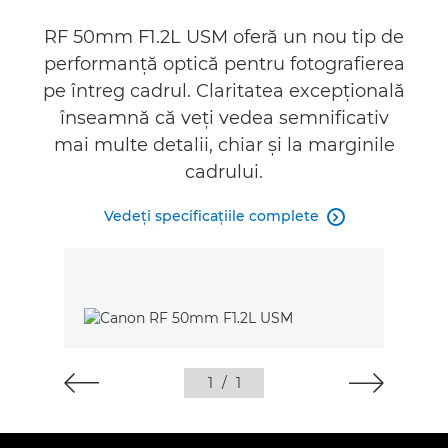
Galerie
RF 50mm F1.2L USM oferă un nou tip de
performanţă optică pentru fotografierea
Asistenţă
pe întreg cadrul. Claritatea excepţională
înseamnă că veţi vedea semnificativ
mai multe detalii, chiar şi la marginile
cadrului.
Vedeţi specificaţiile complete

1
/
1