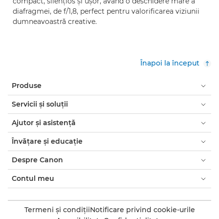
compact, silenţios şi uşor, având o deschidere mare a
diafragmei, de f/1,8, perfect pentru valorificarea viziunii
dumneavoastră creative.
Înapoi la început
Produse
Servicii şi soluţii
Ajutor şi asistenţă
Învăţare şi educaţie
Despre Canon
Contul meu
Termeni şi condiţii
Notificare privind cookie-urile