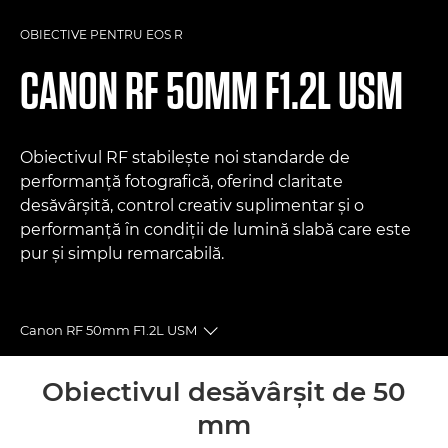
OBIECTIVE PENTRU EOS R
CANON
RF 50MM F1.2L USM
Obiectivul RF stabileşte noi standarde de
performanţă fotografică, oferind claritate
desăvârşită, control creativ suplimentar şi o
performanţă în condiţii de lumină slabă care este
pur şi simplu remarcabilă.
Canon RF 50mm F1.2L USM
Toggle breadcrumbs
Prezentare generală
Obiectivul desăvârşit de 50
mm
Specificaţii