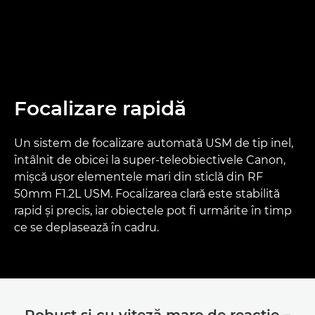
Focalizare rapidă
Un sistem de focalizare automată USM de tip inel,
întâlnit de obicei la super-teleobiectivele Canon,
mişcă uşor elementele mari din sticlă din RF
50mm F1.2L USM. Focalizarea clară este stabilită
rapid şi precis, iar obiectele pot fi urmărite în timp
ce se deplasează în cadru.
Robust şi cu viteză mare de reacţie –