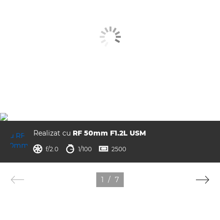
Realizat cu
RF 50mm F1.2L USM
diafragmă
timp de expunere
ISO



f/2.0
1/100
2500
1
/
7