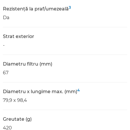
3
Rezistenţă la praf/umezeală
Da
Strat exterior
-
Diametru filtru (mm)
67
4
Diametru x lungime max. (mm)
79,9 x 98,4
Greutate (g)
420