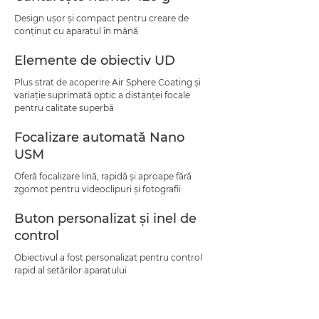
Design uşor şi compact pentru creare de
conţinut cu aparatul în mână
Elemente de obiectiv UD
Plus strat de acoperire Air Sphere Coating şi
variaţie suprimată optic a distanţei focale
pentru calitate superbă
Focalizare automată Nano
USM
Oferă focalizare lină, rapidă şi aproape fără
zgomot pentru videoclipuri şi fotografii
Buton personalizat şi inel de
control
Obiectivul a fost personalizat pentru control
rapid al setărilor aparatului