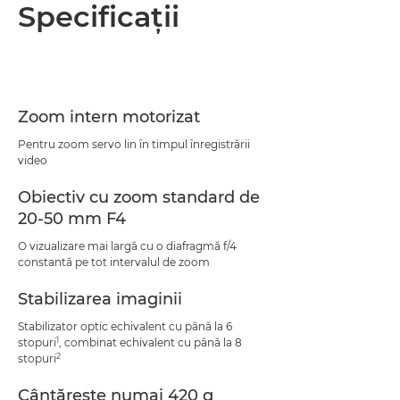
Prezentare generală
Specificaţii
Specificaţii
Asistenţă
Zoom intern motorizat
Pentru zoom servo lin în timpul înregistrării
video
Obiectiv cu zoom standard de
20-50 mm F4
O vizualizare mai largă cu o diafragmă f/4
constantă pe tot intervalul de zoom
Stabilizarea imaginii
Stabilizator optic echivalent cu până la 6
1
stopuri
, combinat echivalent cu până la 8
2
stopuri
Cântăreşte numai 420 g