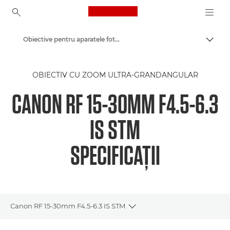
Canon Logo, back to ho
Obiective pentru aparatele foto Canon
Comut
Canon
OBIECTIV CU ZOOM ULTRA-GRANDANGULAR
CANON RF 15-30MM F4.5-6.3
IS STM
SPECIFICAŢII
Canon RF 15-30mm F4.5-6.3 IS STM
Toggle breadcrumbs