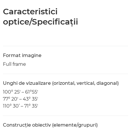
Caracteristici
optice/Specificaţii
Format imagine
Full frame
Unghi de vizualizare (orizontal, vertical, diagonal)
100° 25' – 61°55'
77° 20' – 43° 35'
110° 30’ – 71° 35'
Construcţie obiectiv (elemente/grupuri)