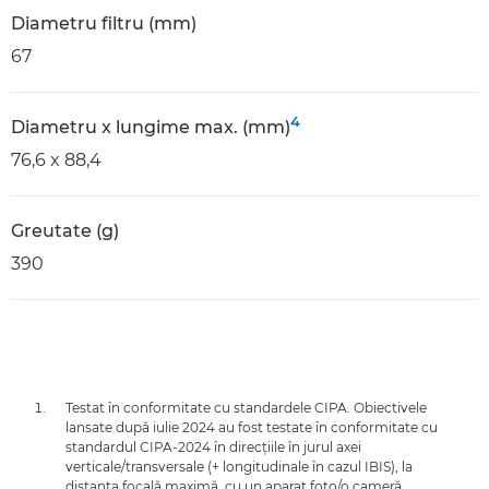
Diametru filtru (mm)
67
4
Diametru x lungime max. (mm)
76,6 x 88,4
Greutate (g)
390
Testat în conformitate cu standardele CIPA. Obiectivele
lansate după iulie 2024 au fost testate în conformitate cu
standardul CIPA-2024 în direcţiile în jurul axei
verticale/transversale (+ longitudinale în cazul IBIS), la
distanţa focală maximă, cu un aparat foto/o cameră