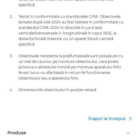
specifică.
Testat în conformitate cu standardele CIPA. Obiectivele
lansate după iulie 2024 au fost testate în conformitate cu
standardul CIPA-2024 în direcţiile în jurul axei
verticale/transversale (+ longitudinale în cazul IBIS), la
distanţa focală maximă, cu un aparat foto/o cameră
specifică.
Obiectivele rezistente la praf/umezeală sunt prevăzute cu
un inel de cauciuc pe montura obiectivului, care poate
provoca o abraziune minoră pe montura aparatului foto.
Acest lucru nu afectează în niciun fel funcţionarea
obiectivului sau a aparatului foto.
Dimensiunile obiectivului în poziţie retrasă
Înapoi la început
Produse