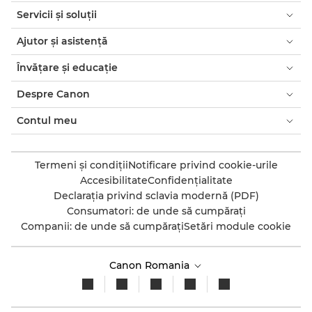
Servicii şi soluţii
Ajutor şi asistenţă
Învăţare şi educaţie
Despre Canon
Contul meu
Termeni şi condiţii
Notificare privind cookie-urile
Accesibilitate
Confidenţialitate
Declaraţia privind sclavia modernă (PDF)
Consumatori: de unde să cumpăraţi
Companii: de unde să cumpăraţi
Setări module cookie
Canon Romania