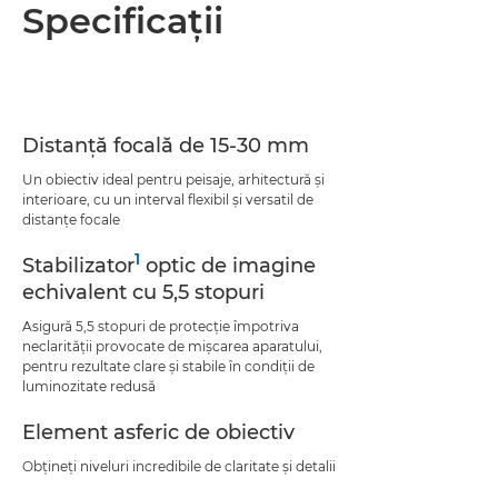
Prezentare generală
Specificaţii
Specificaţii
Asistenţă
Distanţă focală de 15-30 mm
Un obiectiv ideal pentru peisaje, arhitectură şi
interioare, cu un interval flexibil şi versatil de
distanţe focale
1
Stabilizator
optic de imagine
echivalent cu 5,5 stopuri
Asigură 5,5 stopuri de protecţie împotriva
neclarităţii provocate de mişcarea aparatului,
pentru rezultate clare şi stabile în condiţii de
luminozitate redusă
Element asferic de obiectiv
Obţineţi niveluri incredibile de claritate şi detalii