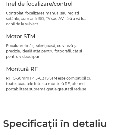
Inel de focalizare/control
Controlaţi focalizarea manual sau reglaţi
setările, cum ar fi ISO, TV sau AV, fără a vă lua
ochii de la subiect
Motor STM
Focalizare lină şi silenţioasă, cu viteză şi
precizie, ideală atât pentru fotografii, cât şi
pentru videoclipuri
Montură RF
RF 15-30mm F4.5-6.3 IS STM este compatibil cu
toate aparatele foto cu montură RF, oferind
portabilitate supremă graţie greutăţii reduse
Specificaţii în detaliu