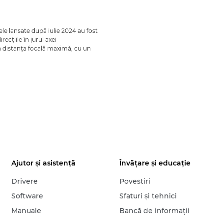
le lansate după iulie 2024 au fost
ecţiile în jurul axei
 la distanţa focală maximă, cu un
Ajutor şi asistenţă
Învăţare şi educaţie
Drivere
Povestiri
Software
Sfaturi şi tehnici
Manuale
Bancă de informaţii