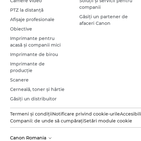
Camere video
Soluţii şi servicii pentru
companii
PTZ la distanţă
Găsiţi un partener de
Afişaje profesionale
afaceri Canon
Obiective
Imprimante pentru
acasă şi companii mici
Imprimante de birou
Imprimante de
producţie
Scanere
Cerneală, toner şi hârtie
Găsiţi un distribuitor
Termeni şi condiţii
Notificare privind cookie-urile
Accesibil
Companii: de unde să cumpăraţi
Setări module cookie
Canon Romania