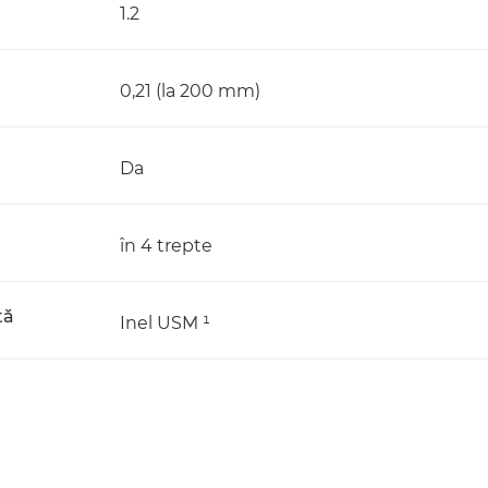
1.2
0,21 (la 200 mm)
Da
în 4 trepte
tă
Inel USM ¹