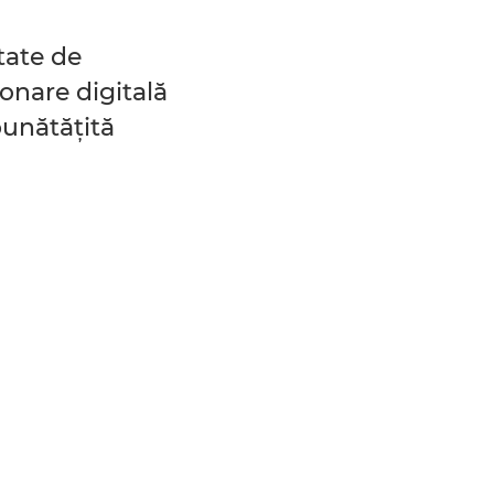
tate de
ionare digitală
unătăţită