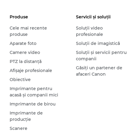
Produse
Servicii şi soluţii
Cele mai recente
Soluţii video
produse
profesionale
Aparate foto
Soluţii de imagistică
Camere video
Soluţii şi servicii pentru
companii
PTZ la distanţă
Găsiţi un partener de
Afişaje profesionale
afaceri Canon
Obiective
Imprimante pentru
acasă şi companii mici
Imprimante de birou
Imprimante de
producţie
Scanere