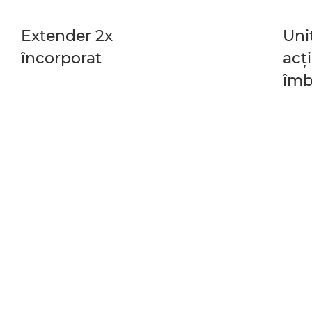
Extender 2x
Uni
încorporat
acţ
îmb