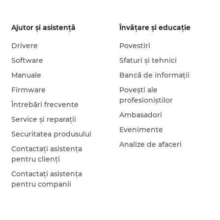
Ajutor şi asistenţă
Învăţare şi educaţie
Drivere
Povestiri
Software
Sfaturi şi tehnici
Manuale
Bancă de informaţii
Firmware
Poveşti ale
profesioniştilor
Întrebări frecvente
Ambasadori
Service şi reparaţii
Evenimente
Securitatea produsului
Analize de afaceri
Contactaţi asistenţa
pentru clienţi
Contactaţi asistenţa
pentru companii