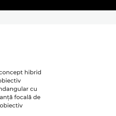
concept hibrid
obiectiv
ndangular cu
tanţă focală de
eobiectiv