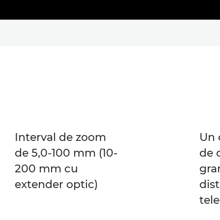
Interval de zoom
Un 
de 5,0-100 mm (10-
de 
200 mm cu
gra
extender optic)
dis
tel