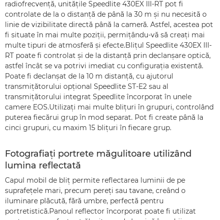
radiofrecvenţă, unităţile Speedlite 430EX III-RT pot fi
controlate de la o distanţă de până la 30 m şi nu necesită o
linie de vizibilitate directă până la cameră. Astfel, acestea pot
fi situate în mai multe poziţii, permiţându-vă să creaţi mai
multe tipuri de atmosferă şi efecte.Bliţul Speedlite 430EX III-
RT poate fi controlat şi de la distanţă prin declanşare optică,
astfel încât se va potrivi imediat cu configuraţia existentă.
Poate fi declanşat de la 10 m distanţă, cu ajutorul
transmiţătorului opţional Speedlite ST-E2 sau al
transmiţătorului integrat Speedlite încorporat în unele
camere EOS.Utilizaţi mai multe bliţuri în grupuri, controlând
puterea fiecărui grup în mod separat. Pot fi create până la
cinci grupuri, cu maxim 15 bliţuri în fiecare grup.
Fotografiaţi portrete măgulitoare utilizând
lumina reflectată
Capul mobil de bliţ permite reflectarea luminii de pe
suprafeţele mari, precum pereţi sau tavane, creând o
iluminare plăcută, fără umbre, perfectă pentru
portretistică.Panoul reflector încorporat poate fi utilizat