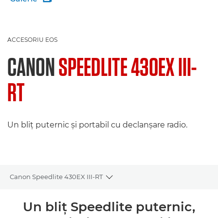
ACCESORIU EOS
CANON
SPEEDLITE 430EX III-
RT
Un bliţ puternic şi portabil cu declanşare radio.
Canon Speedlite 430EX III-RT
Toggle breadcrumbs
Prezentare generală
Un bliţ Speedlite puternic,