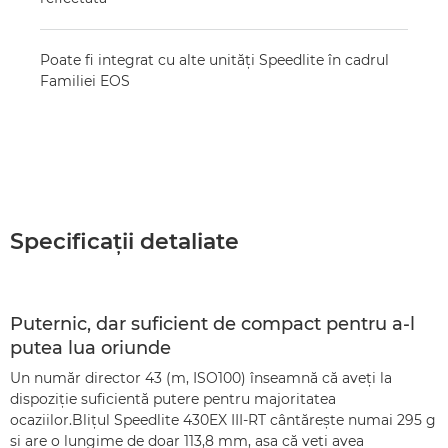
Poate fi integrat cu alte unităţi Speedlite în cadrul
Familiei EOS
Specificaţii detaliate
Puternic, dar suficient de compact pentru a-l
putea lua oriunde
Un număr director 43 (m, ISO100) înseamnă că aveţi la
dispoziţie suficientă putere pentru majoritatea
ocaziilor.Bliţul Speedlite 430EX III-RT cântăreşte numai 295 g
şi are o lungime de doar 113,8 mm, aşa că veţi avea