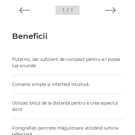
1
/
1
Beneficii
Puternic, dar suficient de compact pentru a-l putea
lua oriunde
Comenzi simple şi interfaţă intuitivă
Utilizaţi bliţul de la distanţă pentru a crea aspectul
dorit
Fotografiaţi portrete măgulitoare utilizând lumina
reflectată