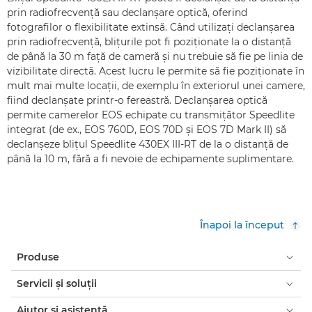
prin radiofrecvenţă sau declanşare optică, oferind
fotografilor o flexibilitate extinsă. Când utilizaţi declanşarea
prin radiofrecvenţă, bliţurile pot fi poziţionate la o distanţă
de până la 30 m faţă de cameră şi nu trebuie să fie pe linia de
vizibilitate directă. Acest lucru le permite să fie poziţionate în
mult mai multe locaţii, de exemplu în exteriorul unei camere,
fiind declanşate printr-o fereastră. Declanşarea optică
permite camerelor EOS echipate cu transmiţător Speedlite
integrat (de ex., EOS 760D, EOS 70D şi EOS 7D Mark II) să
declanşeze bliţul Speedlite 430EX III-RT de la o distanţă de
până la 10 m, fără a fi nevoie de echipamente suplimentare.
Înapoi la început
Produse
Servicii şi soluţii
Ajutor şi asistenţă