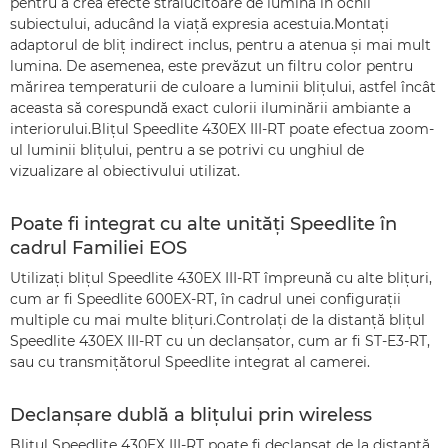
pentru a crea efecte strălucitoare de lumină în ochii
subiectului, aducând la viaţă expresia acestuia.Montaţi
adaptorul de bliţ indirect inclus, pentru a atenua şi mai mult
lumina. De asemenea, este prevăzut un filtru color pentru
mărirea temperaturii de culoare a luminii bliţului, astfel încât
aceasta să corespundă exact culorii iluminării ambiante a
interiorului.Bliţul Speedlite 430EX III-RT poate efectua zoom-
ul luminii bliţului, pentru a se potrivi cu unghiul de
vizualizare al obiectivului utilizat.
Poate fi integrat cu alte unităţi Speedlite în
cadrul Familiei EOS
Utilizaţi bliţul Speedlite 430EX III-RT împreună cu alte bliţuri,
cum ar fi Speedlite 600EX-RT, în cadrul unei configuraţii
multiple cu mai multe bliţuri.Controlaţi de la distanţă bliţul
Speedlite 430EX III-RT cu un declanşator, cum ar fi ST-E3-RT,
sau cu transmiţătorul Speedlite integrat al camerei.
Declanşare dublă a bliţului prin wireless
Bliţul Speedlite 430EX III-RT poate fi declanşat de la distanţă