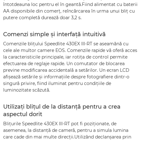
întotdeauna loc pentru el în geantă.Fiind alimentat cu baterii
AA disponibile din comerţ, reîncărcarea în urma unui bliţ cu
putere completă durează doar 3,2 s.
Comenzi simple şi interfaţă intuitivă
Comenzile bliţului Speedlite 430EX III-RT se aseamănă cu
cele ale multor camere EOS. Comenzile rapide vă oferă acces
la caracteristicile principale, iar rotiţa de control permite
efectuarea de reglaje rapide. Un comutator de blocarea
previne modificarea accidentală a setărilor. Un ecran LCD
afişează setările şi informaţiile despre fotografiere dintr-o
singură privire, fiind iluminat pentru condiţiile de
luminozitate scăzută.
Utilizaţi bliţul de la distanţă pentru a crea
aspectul dorit
Bliţurile Speedlite 430EX III-RT pot fi poziţionate, de
asemenea, la distanţă de cameră, pentru a simula lumina
care cade din mai multe direcţii.Utilizând declanşarea prin