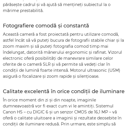
părăseşte cadrul şi vă ajută să menţineţi subiectul la o
mărime prestabilită.
Fotografiere comodă şi constantă
Această cameră a fost proiectată pentru utilizare comodă,
astfel încât să vă puteţi bucura de fotografii stabile chiar şi la
zoom maxim şi să puteţi fotografia comod timp mai
îndelungat, datorită mânerului ergonomic şi rafinat. Vizorul
electronic oferă posibilităţi de manevrare similare celor
oferite de o cameră SLR şi vă permite să vedeţi clar în
condiţii de lumină foarte intensă. Motorul ultrasonic (USM)
asigură o focalizare şi zoom rapide şi silenţioase.
Calitate excelentă în orice condiţii de iluminare
În orice moment din zi şi din noapte, imaginile
dumneavoastră vor fi exact cum vi le amintiţi. Sistemul
Canon HS – cu DIGIC 6 şi un senzor CMOS de 16,1 MP – vă
oferă o calitate uluitoare a imaginii şi rezultate deosebite în
condiţii de iluminare redusă. Prin urmare, este simplu să