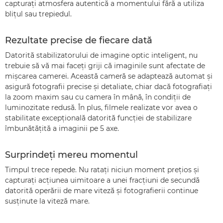
capturaţi atmosfera autentică a momentului fără a utiliza
bliţul sau trepiedul.
Rezultate precise de fiecare dată
Datorită stabilizatorului de imagine optic inteligent, nu
trebuie să vă mai faceţi griji că imaginile sunt afectate de
mişcarea camerei. Această cameră se adaptează automat şi
asigură fotografii precise şi detaliate, chiar dacă fotografiaţi
la zoom maxim sau cu camera în mână, în condiţii de
luminozitate redusă. În plus, filmele realizate vor avea o
stabilitate excepţională datorită funcţiei de stabilizare
îmbunătăţită a imaginii pe 5 axe.
Surprindeţi mereu momentul
Timpul trece repede. Nu rataţi niciun moment preţios şi
capturaţi acţiunea uimitoare a unei fracţiuni de secundă
datorită operării de mare viteză şi fotografierii continue
susţinute la viteză mare.