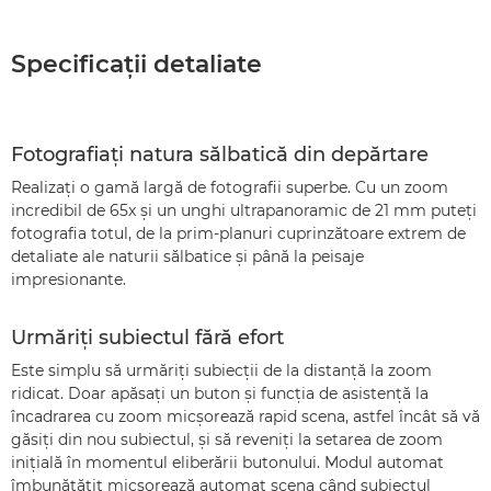
Specificaţii detaliate
Fotografiaţi natura sălbatică din depărtare
Realizaţi o gamă largă de fotografii superbe. Cu un zoom
incredibil de 65x şi un unghi ultrapanoramic de 21 mm puteţi
fotografia totul, de la prim-planuri cuprinzătoare extrem de
detaliate ale naturii sălbatice şi până la peisaje
impresionante.
Urmăriţi subiectul fără efort
Este simplu să urmăriţi subiecţii de la distanţă la zoom
ridicat. Doar apăsaţi un buton şi funcţia de asistenţă la
încadrarea cu zoom micşorează rapid scena, astfel încât să vă
găsiţi din nou subiectul, şi să reveniţi la setarea de zoom
iniţială în momentul eliberării butonului. Modul automat
îmbunătăţit micşorează automat scena când subiectul