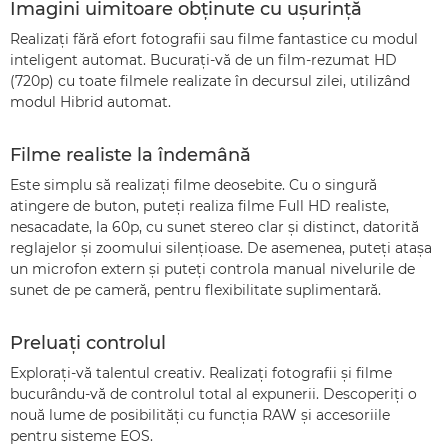
Imagini uimitoare obţinute cu uşurinţă
Realizaţi fără efort fotografii sau filme fantastice cu modul
inteligent automat. Bucuraţi-vă de un film-rezumat HD
(720p) cu toate filmele realizate în decursul zilei, utilizând
modul Hibrid automat.
Filme realiste la îndemână
Este simplu să realizaţi filme deosebite. Cu o singură
atingere de buton, puteţi realiza filme Full HD realiste,
nesacadate, la 60p, cu sunet stereo clar şi distinct, datorită
reglajelor şi zoomului silenţioase. De asemenea, puteţi ataşa
un microfon extern şi puteţi controla manual nivelurile de
sunet de pe cameră, pentru flexibilitate suplimentară.
Preluaţi controlul
Exploraţi-vă talentul creativ. Realizaţi fotografii şi filme
bucurându-vă de controlul total al expunerii. Descoperiţi o
nouă lume de posibilităţi cu funcţia RAW şi accesoriile
pentru sisteme EOS.