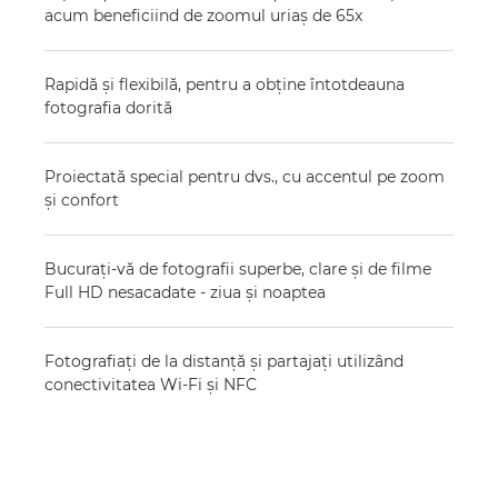
acum beneficiind de zoomul uriaş de 65x
Rapidă şi flexibilă, pentru a obţine întotdeauna
fotografia dorită
Proiectată special pentru dvs., cu accentul pe zoom
şi confort
Bucuraţi-vă de fotografii superbe, clare şi de filme
Full HD nesacadate - ziua şi noaptea
Fotografiaţi de la distanţă şi partajaţi utilizând
conectivitatea Wi-Fi şi NFC