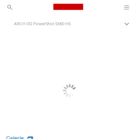
Canon Logo, back to ho
ARCH 012 PowerShot SX60 HS
Comut
Canon
Galerie
