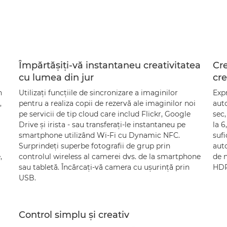
Împărtăşiţi-vă instantaneu creativitatea
Cre
cu lumea din jur
cre
n
Utilizaţi funcţiile de sincronizare a imaginilor
Expr
,
pentru a realiza copii de rezervă ale imaginilor noi
auto
pe servicii de tip cloud care includ Flickr, Google
sec
Drive şi irista - sau transferaţi-le instantaneu pe
la 6
smartphone utilizând Wi-Fi cu Dynamic NFC.
sufi
Surprindeţi superbe fotografii de grup prin
aut
,
controlul wireless al camerei dvs. de la smartphone
de n
sau tabletă. Încărcaţi-vă camera cu uşurinţă prin
HDR
USB.
Control simplu şi creativ