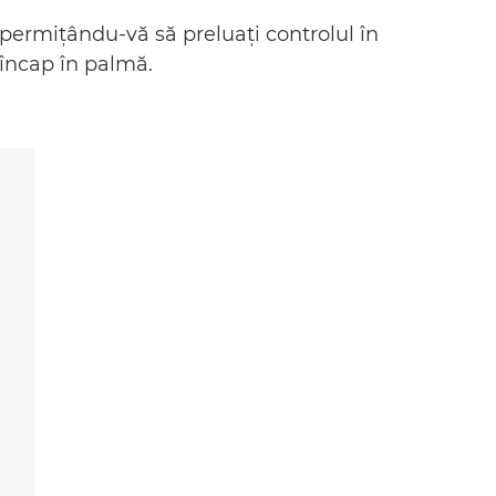
 permiţându-vă să preluaţi controlul în
 încap în palmă.