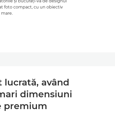
toriile şi bucuraţi-vă de designul
rat foto compact, cu un obiectiv
 mare.
 lucrată, având
mari dimensiuni
ate premium