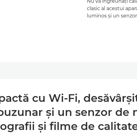
Nu vă îngreunaţi călă
clasic al acestui apa
luminos şi un senzor
ctă cu Wi-Fi, desăvârşit
buzunar şi un senzor de 
ografii şi filme de calit