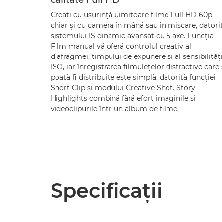
calitate Full HD
Creaţi cu uşurinţă uimitoare filme Full HD 60p
chiar şi cu camera în mână sau în mişcare, datori
sistemului IS dinamic avansat cu 5 axe. Funcţia
Film manual vă oferă controlul creativ al
diafragmei, timpului de expunere şi al sensibilităţi
ISO, iar înregistrarea filmuleţelor distractive care 
poată fi distribuite este simplă, datorită funcţiei
Short Clip şi modului Creative Shot. Story
Highlights combină fără efort imaginile şi
videoclipurile într-un album de filme.
Specificaţii