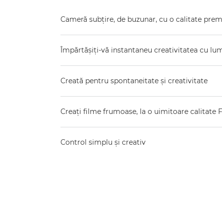
Cameră subţire, de buzunar, cu o calitate pre
Împărtăşiţi-vă instantaneu creativitatea cu lum
Creată pentru spontaneitate şi creativitate
Creaţi filme frumoase, la o uimitoare calitate 
Control simplu şi creativ