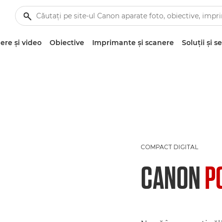
re şi video
Obiective
Imprimante şi scanere
Soluţii şi se
COMPACT DIGITAL
CANON
P