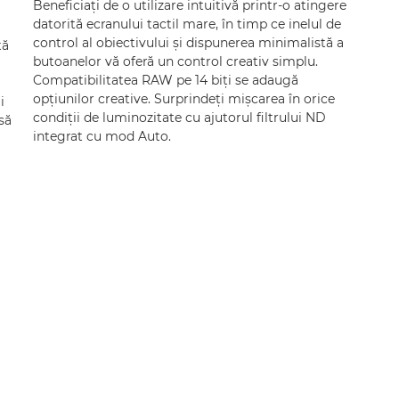
Beneficiaţi de o utilizare intuitivă printr-o atingere
datorită ecranului tactil mare, în timp ce inelul de
control al obiectivului şi dispunerea minimalistă a
tă
butoanelor vă oferă un control creativ simplu.
Compatibilitatea RAW pe 14 biţi se adaugă
opţiunilor creative. Surprindeţi mişcarea în orice
i
condiţii de luminozitate cu ajutorul filtrului ND
să
integrat cu mod Auto.