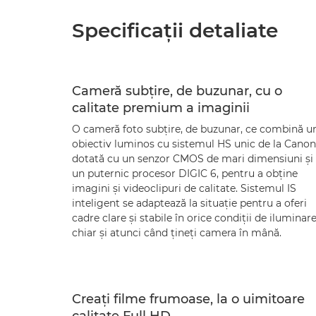
Specificaţii detaliate
Cameră subţire, de buzunar, cu o
calitate premium a imaginii
O cameră foto subţire, de buzunar, ce combină u
obiectiv luminos cu sistemul HS unic de la Canon
dotată cu un senzor CMOS de mari dimensiuni şi
un puternic procesor DIGIC 6, pentru a obţine
imagini şi videoclipuri de calitate. Sistemul IS
inteligent se adaptează la situaţie pentru a oferi
cadre clare şi stabile în orice condiţii de iluminare
chiar şi atunci când ţineţi camera în mână.
Creaţi filme frumoase, la o uimitoare