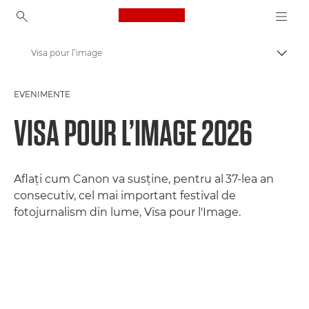
Canon Logo, back to ho
Visa pour l’image
Comut
Canon
EVENIMENTE
Evenimente şi ateliere de fotografie
VISA POUR L’IMAGE 2026
Aflaţi cum Canon va susţine, pentru al
37-lea an
consecutiv, cel mai important festival de
fotojurnalism din lume, Visa pour l'Image.