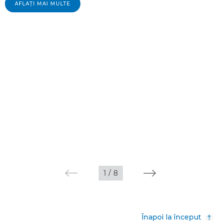
AFLAŢI MAI MULTE
1
/
8
Înapoi la început