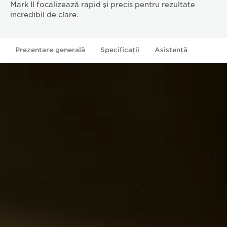
Mark II focalizează rapid şi precis pentru rezultate
incredibil de clare.
Prezentare generală
Specificaţii
Asistenţă