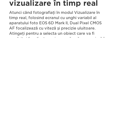
vizualizare în timp real
Atunci când fotografiaţi în modul Vizualizare în
timp real, folosind ecranul cu unghi variabil al
aparatului foto EOS 6D Mark II, Dual Pixel CMOS
AF focalizează cu viteză şi precizie uluitoare.
Atingeţi pentru a selecta un obiect care va fi
urmărit şi focalizat precis, pe măsură ce se mişcă în
cadru.