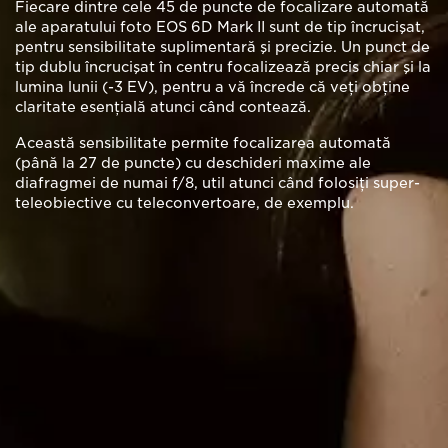
Fiecare dintre cele 45 de puncte de focalizare automată
ale aparatului foto EOS 6D Mark II sunt de tip încrucişat,
pentru sensibilitate suplimentară şi precizie. Un punct de
tip dublu încrucişat în centru focalizează precis chiar şi la
lumina lunii (-3 EV), pentru a vă încrede că veţi obţine
claritate esenţială atunci când contează.
Această sensibilitate permite focalizarea automată
(până la 27 de puncte) cu deschideri maxime ale
diafragmei de numai f/8, util atunci când folosiţi super-
teleobiective cu teleconvertoare, de exemplu.