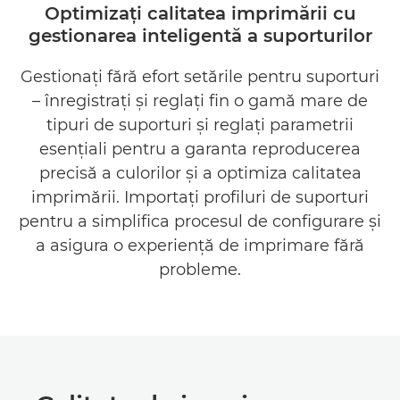
Optimizaţi calitatea imprimării cu
gestionarea inteligentă a suporturilor
AVANTAJE
Gestionaţi fără efort setările pentru suporturi
DESCĂRCAŢI BROŞURILE
– înregistraţi şi reglaţi fin o gamă mare de
DESCĂRCAŢI SOFTWARE
tipuri de suporturi şi reglaţi parametrii
esenţiali pentru a garanta reproducerea
precisă a culorilor şi a optimiza calitatea
imprimării. Importaţi profiluri de suporturi
pentru a simplifica procesul de configurare şi
a asigura o experienţă de imprimare fără
probleme.