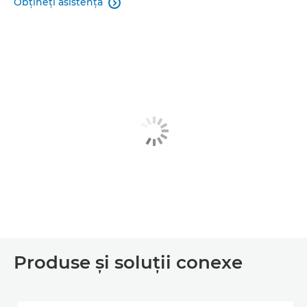
Obţineţi asistenţă

Produse şi soluţii conexe