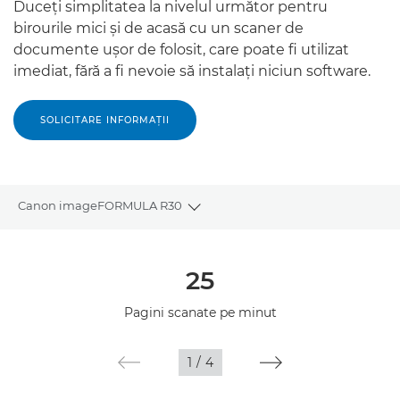
Duceţi simplitatea la nivelul următor pentru
birourile mici şi de acasă cu un scaner de
documente uşor de folosit, care poate fi utilizat
imediat, fără a fi nevoie să instalaţi niciun software.
SOLICITARE INFORMAŢII
Canon imageFORMULA R30
Toggle breadcrumbs
Prezentare generală
25
Specificaţii
Pagini scanate pe minut
Galerie
1
/
4
Asistenţă