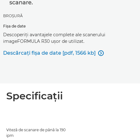
scanare.
BROŞURĂ
Fişa de date
Descoperiţi avantajele complete ale scanerului
imageFORMULA R30 uşor de utilizat.
Descărcaţi fişa de date [pdf, 1566 kb]

Specificaţii
Viteză de scanare de până la 190
ipm