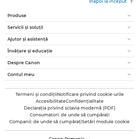
Înapoi la început
Produse
Servicii şi soluţii
Ajutor şi asistenţă
Învăţare şi educaţie
Despre Canon
Contul meu
Termeni şi condiţii
Notificare privind cookie-urile
Accesibilitate
Confidenţialitate
Declaraţia privind sclavia modernă (PDF)
Consumatori: de unde să cumpăraţi
Companii: de unde să cumpăraţi
Setări module cookie
Canon Romania