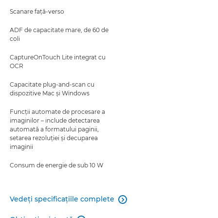
Scanare faţă-verso
ADF de capacitate mare, de 60 de
coli
CaptureOnTouch Lite integrat cu
OCR
Capacitate plug-and-scan cu
dispozitive Mac şi Windows
Funcţii automate de procesare a
imaginilor – include detectarea
automată a formatului paginii,
setarea rezoluţiei şi decuparea
imaginii
Consum de energie de sub 10 W
Vedeţi specificaţiile complete
