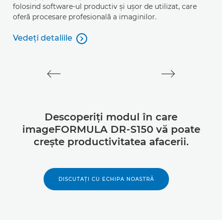
folosind software-ul productiv şi uşor de utilizat, care
ca
oferă procesare profesională a imaginilor.
l
fu
Vedeţi detaliile

Vedeţi detaliile
V
Ve
Descoperiţi modul în care
imageFORMULA DR-S150 vă poate
creşte productivitatea afacerii.
DISCUTAŢI CU ECHIPA NOASTRĂ