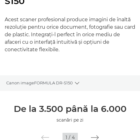
S150
Acest scaner profesional produce imagini de înaltă
rezoluţie pentru orice document, fotografie sau card
de plastic. Integraţi-l perfect în orice mediu de
afaceri cu o interfaţă intuitivă şi opţiuni de
conectivitate flexibile.
Canon imageFORMULA DR-S150
Toggle breadcrumbs
Prezentare generală
De la 3.500 până la 6.000
Specificaţii
scanări pe zi
Galerie
1
/
4