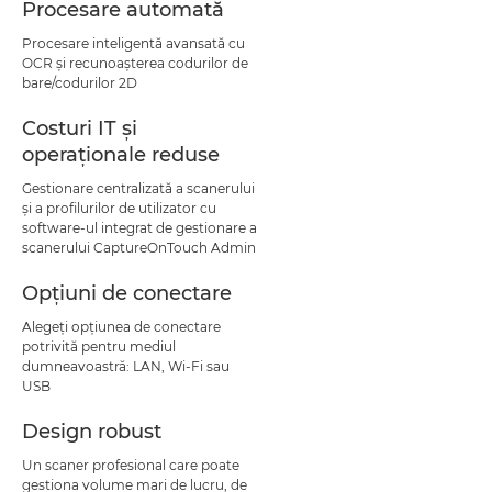
Procesare automată
Procesare inteligentă avansată cu
OCR şi recunoaşterea codurilor de
bare/codurilor 2D
Costuri IT şi
operaţionale reduse
Gestionare centralizată a scanerului
şi a profilurilor de utilizator cu
software-ul integrat de gestionare a
scanerului CaptureOnTouch Admin
Opţiuni de conectare
Alegeţi opţiunea de conectare
potrivită pentru mediul
dumneavoastră: LAN, Wi-Fi sau
USB
Design robust
Un scaner profesional care poate
gestiona volume mari de lucru, de