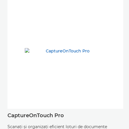
CaptureOnTouch Pro
C
Scanaţi şi organizaţi eficient loturi de documente
Ap