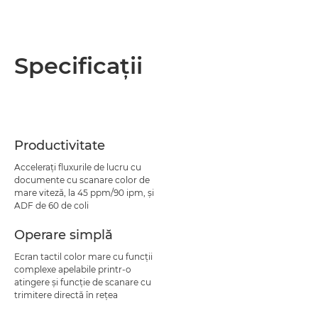
Specificaţii
Productivitate
Acceleraţi fluxurile de lucru cu
documente cu scanare color de
mare viteză, la 45 ppm/90 ipm, şi
ADF de 60 de coli
Operare simplă
Ecran tactil color mare cu funcţii
complexe apelabile printr-o
atingere şi funcţie de scanare cu
trimitere directă în reţea