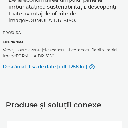
De la economisirea timpului până la
îmbunătăţirea sustenabilităţii, descoperiţi
toate avantajele oferite de
imageFORMULA DR-S150.
BROŞURĂ
Fişa de date
Vedeţi toate avantajele scanerului compact, fiabil şi rapid
imageFORMULA DR-S150
Descărcaţi fişa de date [pdf, 1258 kb]

Produse şi soluţii conexe