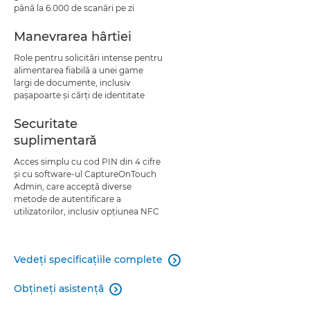
până la 6.000 de scanări pe zi
Manevrarea hârtiei
Role pentru solicitări intense pentru
alimentarea fiabilă a unei game
largi de documente, inclusiv
paşapoarte şi cărţi de identitate
Securitate
suplimentară
Acces simplu cu cod PIN din 4 cifre
şi cu software-ul CaptureOnTouch
Admin, care acceptă diverse
metode de autentificare a
utilizatorilor, inclusiv opţiunea NFC
Vedeţi specificaţiile complete

Obţineţi asistenţă
