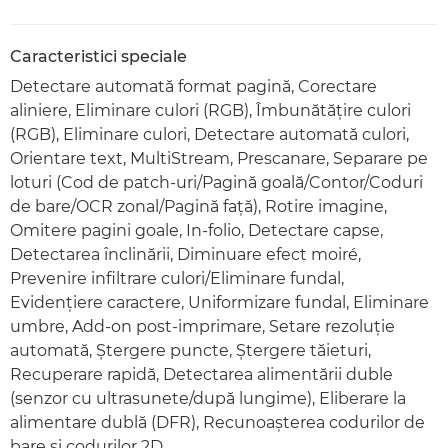
Caracteristici speciale
Detectare automată format pagină, Corectare
aliniere, Eliminare culori (RGB), Îmbunătăţire culori
(RGB), Eliminare culori, Detectare automată culori,
Orientare text, MultiStream, Prescanare, Separare pe
loturi (Cod de patch-uri/Pagină goală/Contor/Coduri
de bare/OCR zonal/Pagină faţă), Rotire imagine,
Omitere pagini goale, In-folio, Detectare capse,
Detectarea înclinării, Diminuare efect moiré,
Prevenire infiltrare culori/Eliminare fundal,
Evidenţiere caractere, Uniformizare fundal, Eliminare
umbre, Add-on post-imprimare, Setare rezoluţie
automată, Ştergere puncte, Ştergere tăieturi,
Recuperare rapidă, Detectarea alimentării duble
(senzor cu ultrasunete/după lungime), Eliberare la
alimentare dublă (DFR), Recunoaşterea codurilor de
bare şi codurilor 2D