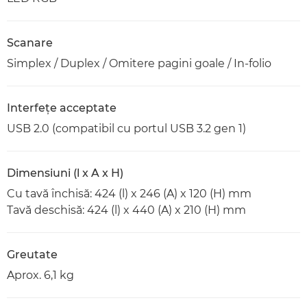
Scanare
Simplex / Duplex / Omitere pagini goale / In-folio
Interfeţe acceptate
USB 2.0 (compatibil cu portul USB 3.2 gen 1)
Dimensiuni (l x A x H)
Cu tavă închisă: 424 (l) x 246 (A) x 120 (H) mm
Tavă deschisă: 424 (l) x 440 (A) x 210 (H) mm
Greutate
Aprox. 6,1 kg