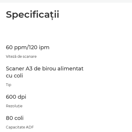
Prezentare generală
Specificaţii
Specificaţii
Asistenţă
60 ppm/120 ipm
Descărcare PDF
Viteză de scanare
Scaner A3 de birou alimentat
cu coli
Tip
600 dpi
Rezoluţie
80 coli
Capacitate ADF