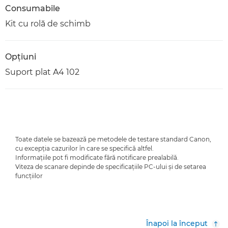
Consumabile
Kit cu rolă de schimb
Opţiuni
Suport plat A4 102
Toate datele se bazează pe metodele de testare standard Canon,
cu excepţia cazurilor în care se specifică altfel.
Informaţiile pot fi modificate fără notificare prealabilă.
Viteza de scanare depinde de specificaţiile PC-ului şi de setarea
funcţiilor
Înapoi la început