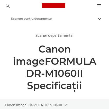
Canon Logo, back to ho
Scanere pentru documente
Comut
Canon
Scaner departamental
Soluţii şi servicii
Canon
Produse pentru companii
Scanere pentru acasă şi la birou
imageFORMULA
DR-M1060II
Specificaţii
Canon imageFORMULA DR-M1060II
Toggle breadcrumbs