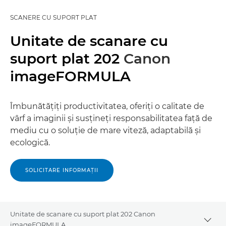
SCANERE CU SUPORT PLAT
Unitate de scanare cu
suport plat 202
Canon
imageFORMULA
Îmbunătăţiţi productivitatea, oferiţi o calitate de
vârf a imaginii şi susţineţi responsabilitatea faţă de
mediu cu o soluţie de mare viteză, adaptabilă şi
ecologică.
SOLICITARE INFORMAŢII
Unitate de scanare cu suport plat 202 Canon
Togg
imageFORMULA