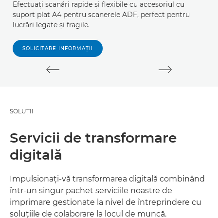
Efectuaţi scanări rapide şi flexibile cu accesoriul cu
Sc
suport plat A4 pentru scanerele ADF, perfect pentru
i
lucrări legate şi fragile.
SOLICITARE INFORMAŢII
SOLUŢII
Servicii de transformare
digitală
Impulsionaţi-vă transformarea digitală combinând
într-un singur pachet serviciile noastre de
imprimare gestionate la nivel de întreprindere cu
soluţiile de colaborare la locul de muncă.