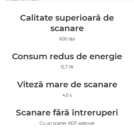
Prezentare generală
Calitate superioară de
scanare
Specificaţii
600 dpi
Galerie
Consum redus de energie
Asistenţă
15,7 W
Viteză mare de scanare
4,0 s
Scanare fără întreruperi
Cu un scaner ADF adecvat