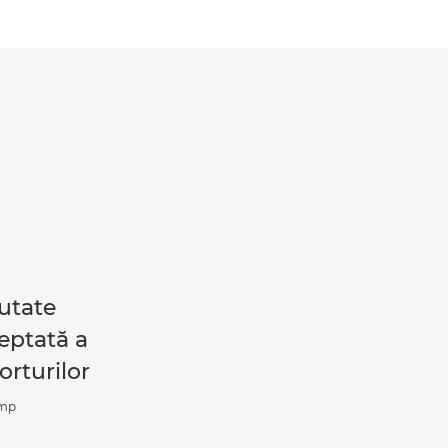
utate
eptată a
orturilor
/mp