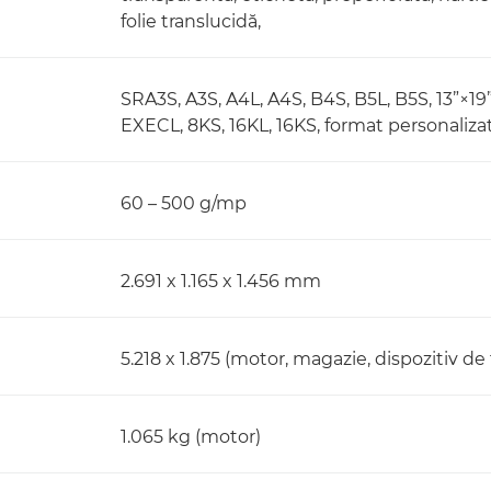
folie translucidă,
SRA3S, A3S, A4L, A4S, B4S, B5L, B5S, 13”×19”S
EXECL, 8KS, 16KL, 16KS, format personaliza
60 – 500 g/mp
2.691 x 1.165 x 1.456 mm
5.218 x 1.875 (motor, magazie, dispozitiv de 
1.065 kg (motor)