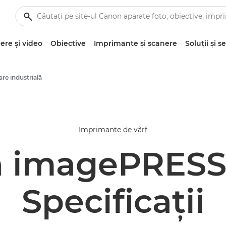
re şi video
Obiective
Imprimante şi scanere
Soluţii şi se
re industrială
Imprimante de vârf
 imagePRESS
Specificaţii