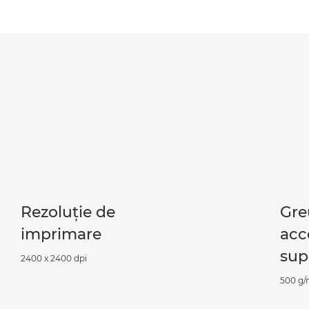
Rezoluţie de
Gre
imprimare
acc
sup
2400 x 2400 dpi
500 g