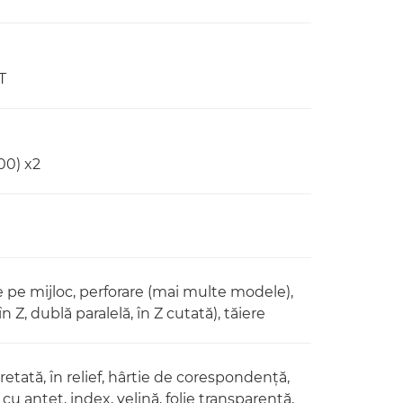
T
00) x2
e pe mijloc, perforare (mai multe modele),
n Z, dublă paralelă, în Z cutată), tăiere
cretată, în relief, hârtie de corespondenţă,
cu antet, index, velină, folie transparentă,