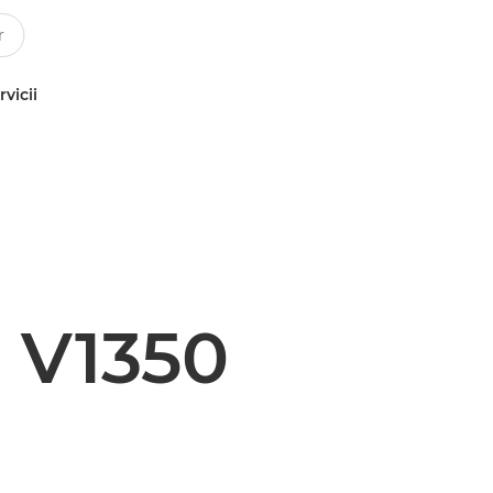
rvicii
 V1350