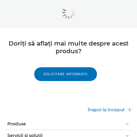
Doriţi să aflaţi mai multe despre acest
produs?
SOLICITARE INFORMAŢII
Înapoi la început
Produse
Servicii şi soluţii