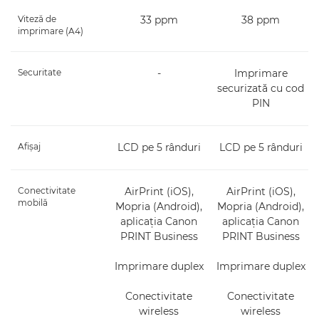
Viteză de
33 ppm
38 ppm
imprimare (A4)
Securitate
-
Imprimare
securizată cu cod
PIN
Afişaj
LCD pe 5 rânduri
LCD pe 5 rânduri
Conectivitate
AirPrint (iOS),
AirPrint (iOS),
mobilă
Mopria (Android),
Mopria (Android),
aplicaţia Canon
aplicaţia Canon
PRINT Business
PRINT Business
Imprimare duplex
Imprimare duplex
Conectivitate
Conectivitate
wireless
wireless