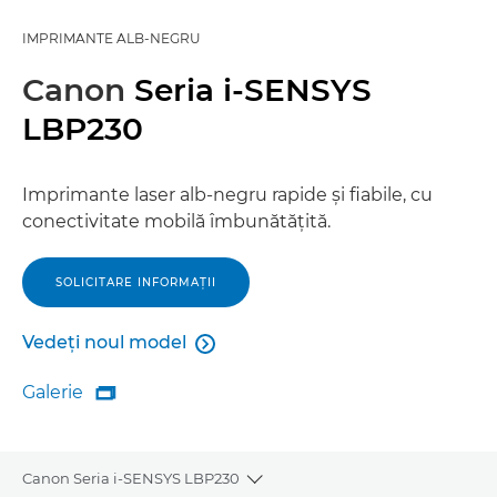
IMPRIMANTE ALB-NEGRU
Canon
Seria i-SENSYS
LBP230
Imprimante laser alb-negru rapide şi fiabile, cu
conectivitate mobilă îmbunătăţită.
SOLICITARE INFORMAŢII
Vedeţi noul model

Vedeţi noul model
Galerie

Galerie
Canon Seria i-SENSYS LBP230
Toggle breadcrumbs