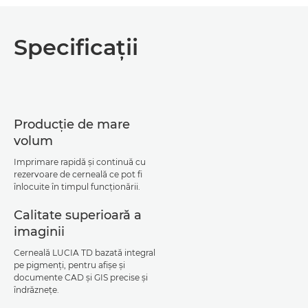
Specificaţii
Producţie de mare
volum
Imprimare rapidă şi continuă cu
rezervoare de cerneală ce pot fi
înlocuite în timpul funcţionării.
Calitate superioară a
imaginii
Cerneală LUCIA TD bazată integral
pe pigmenţi, pentru afişe şi
documente CAD şi GIS precise şi
îndrăzneţe.