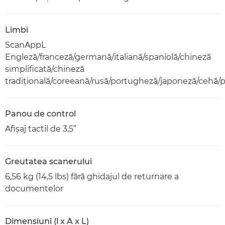
Limbi
ScanAppL
Engleză/franceză/germană/italiană/spaniolă/chineză
simplificată/chineză
tradiţională/coreeană/rusă/portugheză/japoneză/cehă/
Panou de control
Afişaj tactil de 3,5”
Greutatea scanerului
6,56 kg (14,5 lbs) fără ghidajul de returnare a
documentelor
Dimensiuni (l x A x L)