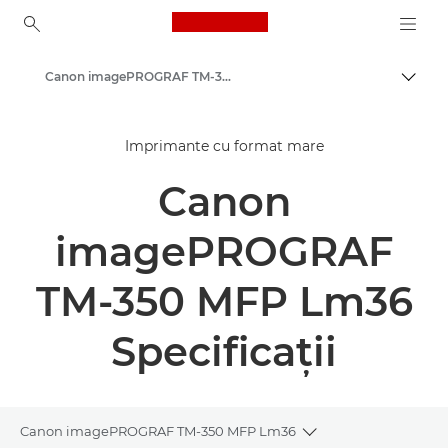
Canon Logo, back to ho
Canon imagePROGRAF TM-350/355 MFP Lm36 – Imprimante de format mare
Comut
Canon
Imprimante cu format mare
Soluţii şi servicii
Canon
Produse pentru companii
High-Quality Large Format Printers for CAD/GIS and Stunning Graphics
imagePROGRAF
TM-350 MFP Lm36
Specificaţii
Canon imagePROGRAF TM-350 MFP Lm36
Toggle breadcrumb