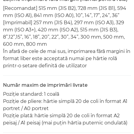
[Recomandat] 515 mm (JIS B2), 728 mm (JIS B1), 594
mm (ISO A1), 841 mm (ISO A0), 10”, 14”, 17”, 24”, 36”
[Imprimabil] 257 mm (JIS B4), 297 mm (ISO A3), 329
mm (ISO A3+), 420 mm (ISO A2), 515 mm (JIS B3),
8”,12”,15”, 16”, 18”, 20”, 22”, 30”, 34”, 300 mm, 500 mm,
600 mm, 800 mm
În afară de cele de mai sus, imprimarea fără margini în
format liber este acceptată numai pe hârtie rolă
printr-o setare definită de utilizator
Număr maxim de imprimări livrate
Poziţie standard: 1 coală
Poziţie de pliere: hârtie simplă 20 de coli în format A1
portret / A0 portret
Poziţie plată: hârtie simplă 20 de coli în format A2
peisaj / A1 peisaj (mai puţin hârtia puternic ondulată)