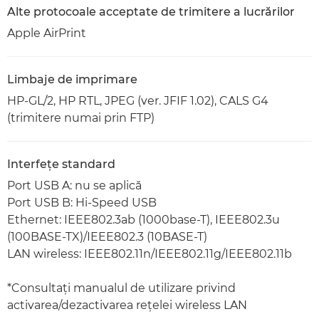
Alte protocoale acceptate de trimitere a lucrărilor
Apple AirPrint
Limbaje de imprimare
HP-GL/2, HP RTL, JPEG (ver. JFIF 1.02), CALS G4
(trimitere numai prin FTP)
Interfeţe standard
Port USB A: nu se aplică
Port USB B: Hi-Speed USB
Ethernet: IEEE802.3ab (1000base-T), IEEE802.3u
(100BASE-TX)/IEEE802.3 (10BASE-T)
LAN wireless: IEEE802.11n/IEEE802.11g/IEEE802.11b
*Consultaţi manualul de utilizare privind
activarea/dezactivarea reţelei wireless LAN