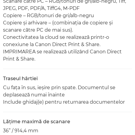
Scanare către PC – RGB/tonuri de gri/alb-negru, Tiff,
JPEG, PDF, PDF/A, TiffG4, M-PDF
Copiere – RGB/tonuri de gri/alb-negru
Copiere şi arhivare – (combinaţia de copiere şi
scanare către PC de mai sus).
Conectivitatea la cloud se realizează printr-o
conexiune la Canon Direct Print & Share.
IMPRIMAREA se realizează utilizând Canon Direct
Print & Share.
Traseul hârtiei
Cu faţa în sus, ieşire prin spate. Documentul se
deplasează numai înainte
Include ghidaj(e) pentru returnarea documentelor
Lăţime maximă de scanare
36” / 914,4 mm