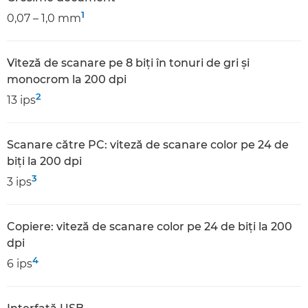
1
0,07 – 1,0 mm
Viteză de scanare pe 8 biţi în tonuri de gri şi
monocrom la 200 dpi
2
13 ips
Scanare către PC: viteză de scanare color pe 24 de
biţi la 200 dpi
3
3 ips
Copiere: viteză de scanare color pe 24 de biţi la 200
dpi
4
6 ips