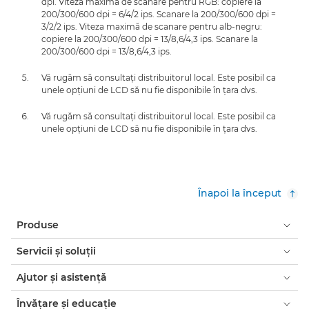
dpi. Viteza maximă de scanare pentru RGB: copiere la
200/300/600 dpi = 6/4/2 ips. Scanare la 200/300/600 dpi =
3/2/2 ips. Viteza maximă de scanare pentru alb-negru:
copiere la 200/300/600 dpi = 13/8,6/4,3 ips. Scanare la
200/300/600 dpi = 13/8,6/4,3 ips.
Vă rugăm să consultaţi distribuitorul local. Este posibil ca
unele opţiuni de LCD să nu fie disponibile în ţara dvs.
Vă rugăm să consultaţi distribuitorul local. Este posibil ca
unele opţiuni de LCD să nu fie disponibile în ţara dvs.
Înapoi la început
Produse
Servicii şi soluţii
Ajutor şi asistenţă
Învăţare şi educaţie