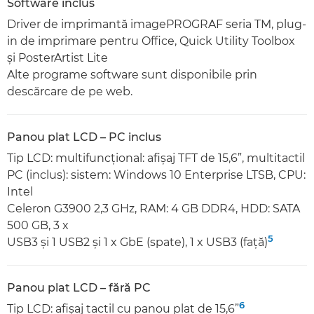
Software inclus
Driver de imprimantă imagePROGRAF seria TM, plug-
in de imprimare pentru Office, Quick Utility Toolbox
şi PosterArtist Lite
Alte programe software sunt disponibile prin
descărcare de pe web.
Panou plat LCD – PC inclus
Tip LCD: multifuncţional: afişaj TFT de 15,6”, multitactil
PC (inclus): sistem: Windows 10 Enterprise LTSB, CPU:
Intel
Celeron G3900 2,3 GHz, RAM: 4 GB DDR4, HDD: SATA
500 GB, 3 x
5
USB3 şi 1 USB2 şi 1 x GbE (spate), 1 x USB3 (faţă)
Panou plat LCD – fără PC
6
Tip LCD: afişaj tactil cu panou plat de 15,6”