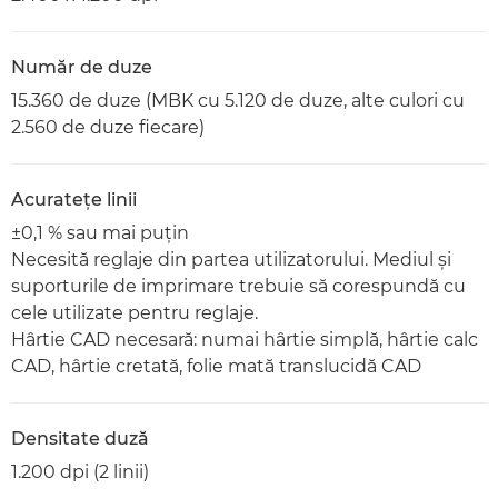
Număr de duze
15.360 de duze (MBK cu 5.120 de duze, alte culori cu
2.560 de duze fiecare)
Acurateţe linii
±0,1 % sau mai puţin
Necesită reglaje din partea utilizatorului. Mediul şi
suporturile de imprimare trebuie să corespundă cu
cele utilizate pentru reglaje.
Hârtie CAD necesară: numai hârtie simplă, hârtie calc
CAD, hârtie cretată, folie mată translucidă CAD
Densitate duză
1.200 dpi (2 linii)