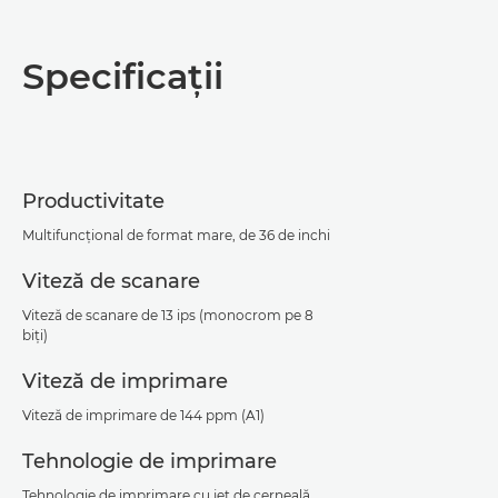
Prezentare generală
Specificaţii
Specificaţii
Asistenţă
Productivitate
Descărcare PDF
Multifuncţional de format mare, de 36 de inchi
Viteză de scanare
Viteză de scanare de 13 ips (monocrom pe 8
biţi)
Viteză de imprimare
Viteză de imprimare de 144 ppm (A1)
Tehnologie de imprimare
Tehnologie de imprimare cu jet de cerneală