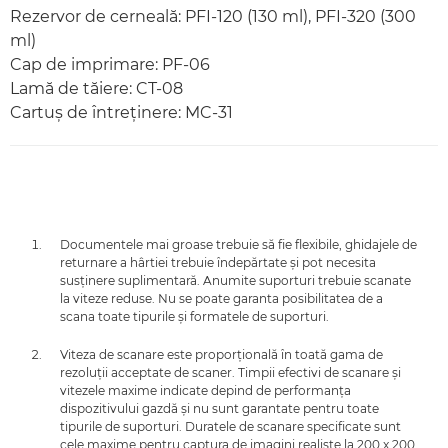
Rezervor de cerneală: PFI-120 (130 ml), PFI-320 (300
ml)
Cap de imprimare: PF-06
Lamă de tăiere: CT-08
Cartuş de întreţinere: MC-31
Documentele mai groase trebuie să fie flexibile, ghidajele de
returnare a hârtiei trebuie îndepărtate şi pot necesita
susţinere suplimentară. Anumite suporturi trebuie scanate
la viteze reduse. Nu se poate garanta posibilitatea de a
scana toate tipurile şi formatele de suporturi.
Viteza de scanare este proporţională în toată gama de
rezoluţii acceptate de scaner. Timpii efectivi de scanare şi
vitezele maxime indicate depind de performanţa
dispozitivului gazdă şi nu sunt garantate pentru toate
tipurile de suporturi. Duratele de scanare specificate sunt
cele maxime pentru captura de imagini realiste la 200 x 200