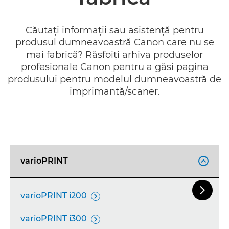
Căutaţi informaţii sau asistenţă pentru
produsul dumneavoastră Canon care nu se
mai fabrică? Răsfoiţi arhiva produselor
profesionale Canon pentru a găsi pagina
produsului pentru modelul dumneavoastră de
imprimantă/scaner.
varioPRINT


Slide-u
varioPRINT i200

varioPRINT i300
