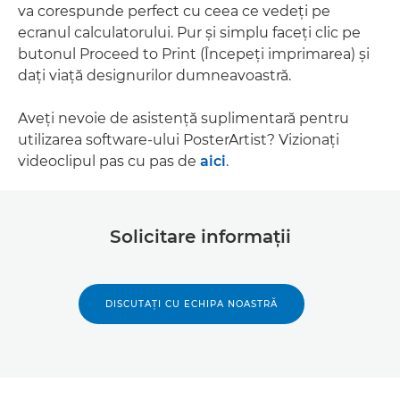
va corespunde perfect cu ceea ce vedeţi pe
ecranul calculatorului. Pur şi simplu faceţi clic pe
butonul Proceed to Print (Începeţi imprimarea) şi
daţi viaţă designurilor dumneavoastră.
Aveţi nevoie de asistenţă suplimentară pentru
utilizarea software-ului PosterArtist? Vizionaţi
videoclipul pas cu pas de
aici
.
Solicitare informaţii
DISCUTAŢI CU ECHIPA NOASTRĂ