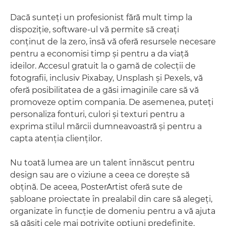
Dacă sunteţi un profesionist fără mult timp la
dispoziţie, software-ul vă permite să creaţi
conţinut de la zero, însă vă oferă resursele necesare
pentru a economisi timp şi pentru a da viaţă
ideilor. Accesul gratuit la o gamă de colecţii de
fotografii, inclusiv Pixabay, Unsplash şi Pexels, vă
oferă posibilitatea de a găsi imaginile care să vă
promoveze optim compania. De asemenea, puteţi
personaliza fonturi, culori şi texturi pentru a
exprima stilul mărcii dumneavoastră şi pentru a
capta atenţia clienţilor.
Nu toată lumea are un talent înnăscut pentru
design sau are o viziune a ceea ce doreşte să
obţină. De aceea, PosterArtist oferă sute de
şabloane proiectate în prealabil din care să alegeţi,
organizate în funcţie de domeniu pentru a vă ajuta
să găsiţi cele mai potrivite opţiuni predefinite.