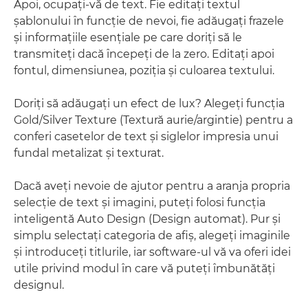
Apoi, ocupaţi-vă de text. Fie editaţi textul
şablonului în funcţie de nevoi, fie adăugaţi frazele
şi informaţiile esenţiale pe care doriţi să le
transmiteţi dacă începeţi de la zero. Editaţi apoi
fontul, dimensiunea, poziţia şi culoarea textului.
Doriţi să adăugaţi un efect de lux? Alegeţi funcţia
Gold/Silver Texture (Textură aurie/argintie) pentru a
conferi casetelor de text şi siglelor impresia unui
fundal metalizat şi texturat.
Dacă aveţi nevoie de ajutor pentru a aranja propria
selecţie de text şi imagini, puteţi folosi funcţia
inteligentă Auto Design (Design automat). Pur şi
simplu selectaţi categoria de afiş, alegeţi imaginile
şi introduceţi titlurile, iar software-ul vă va oferi idei
utile privind modul în care vă puteţi îmbunătăţi
designul.