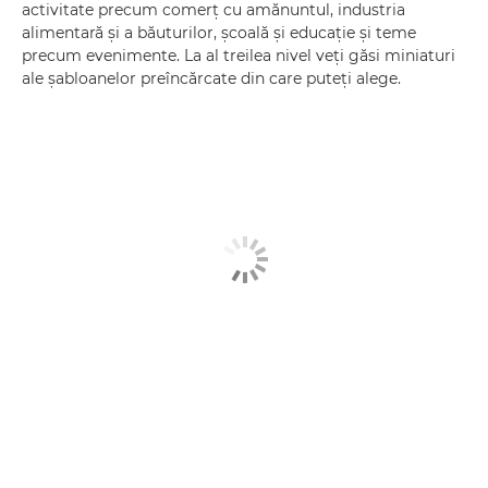
activitate precum comerţ cu amănuntul, industria
alimentară şi a băuturilor, şcoală şi educaţie şi teme
precum evenimente. La al treilea nivel veţi găsi miniaturi
ale şabloanelor preîncărcate din care puteţi alege.