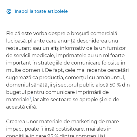
Înapoi la toate articolele

Fie că este vorba despre o broşură comercială
lucioasă, pliante care anunţă deschiderea unui
restaurant sau un afiş informativ de la un furnizor
de servicii medicale, imprimatele au un rol foarte
important în strategiile de comunicare folosite în
multe domenii. De fapt, cele mai recente cercetări
sugerează că producţia, comerţul cu amănuntul,
domeniul sănătăţii şi sectorul public alocă 50 % din
bugetul pentru comunicare imprimării de
1
materiale
, iar alte sectoare se apropie şi ele de
această cifră.
Crearea unor materiale de marketing de mare
impact poate fi însă costisitoare, mai ales în
condiţiile în care 95 % dintre companii îşi