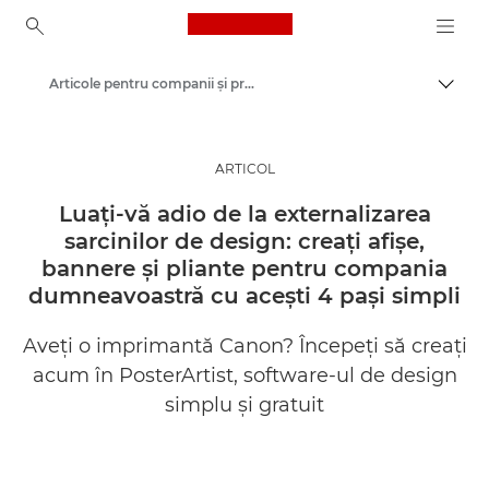
Canon Logo, back to ho
Articole pentru companii şi profesionişti
Comut
Canon
Soluţii şi servicii
ARTICOL
Ştiri
Luaţi-vă adio de la externalizarea
sarcinilor de design: creaţi afişe,
bannere şi pliante pentru compania
dumneavoastră cu aceşti 4 paşi simpli
Aveţi o imprimantă Canon? Începeţi să creaţi
acum în PosterArtist, software-ul de design
simplu şi gratuit