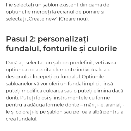
Fie selectaţi un şablon existent din gama de
opţiuni, fie mergeţi la ecranul de pornire şi
selectaţi „Create new” (Creare nou).
Pasul 2: personalizaţi
fundalul, fonturile şi culorile
Dacă aţi selectat un şablon predefinit, veţi avea
opţiunea de a edita elemente individuale ale
designului. Începeţi cu fundalul. Opţiunile
şabloanelor vă vor oferi un fundal implicit, însă
puteţi modifica culoarea sau o puteţi elimina dacă
doriţi. Puteţi folosi şi instrumentele cu forme
pentru a adăuga formele dorite – măriţi-le, aranjaţi-
le şi coloraţi-le pe şablon sau pe foaia albă pentru a
crea fundalul.