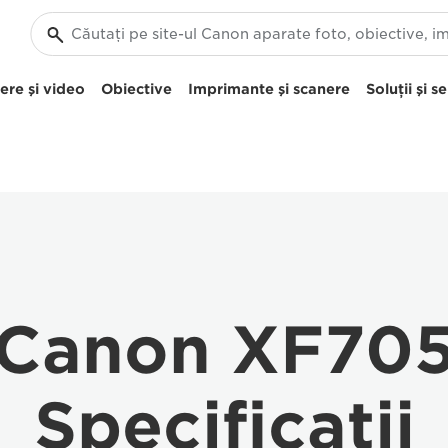
re şi video
Obiective
Imprimante şi scanere
Soluţii şi se
Canon XF70
Specificaţii