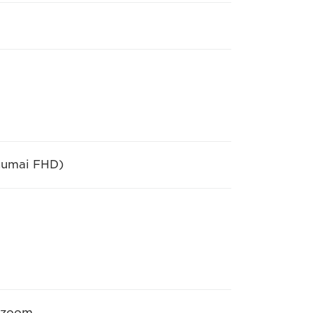
numai FHD)
e zoom