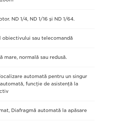
tor. ND 1/4, ND 1/16 şi ND 1/64.
al obiectivului sau telecomandă
eză mare, normală sau redusă.
 focalizare automată pentru un singur
automată, funcţie de asistenţă la
ctiv
tomat, Diafragmă automată la apăsare