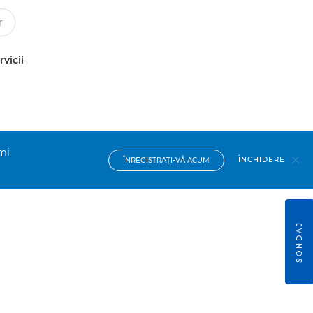
rvicii
imi
ÎNCHIDERE
ÎNREGISTRAŢI-VĂ ACUM
SONDAJ