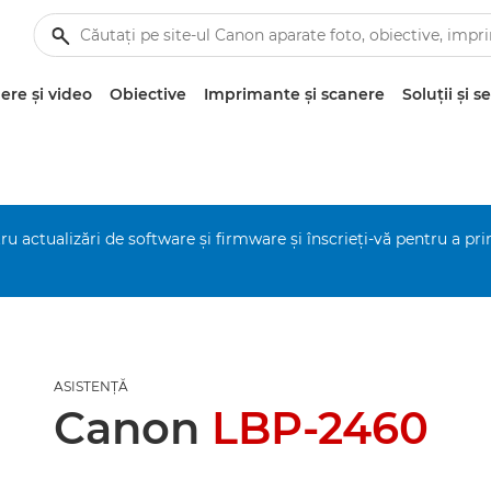
re şi video
Obiective
Imprimante şi scanere
Soluţii şi se
ru actualizări de software şi firmware şi înscrieţi-vă pentru a pr
ASISTENŢĂ
Canon
LBP-2460