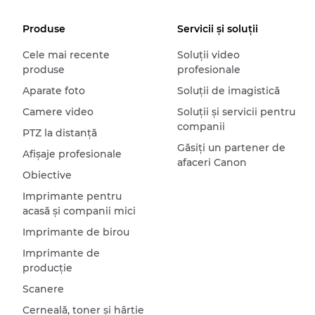
Produse
Servicii şi soluţii
Cele mai recente
Soluţii video
produse
profesionale
Aparate foto
Soluţii de imagistică
Camere video
Soluţii şi servicii pentru
companii
PTZ la distanţă
Găsiţi un partener de
Afişaje profesionale
afaceri Canon
Obiective
Imprimante pentru
acasă şi companii mici
Imprimante de birou
Imprimante de
producţie
Scanere
Cerneală, toner şi hârtie