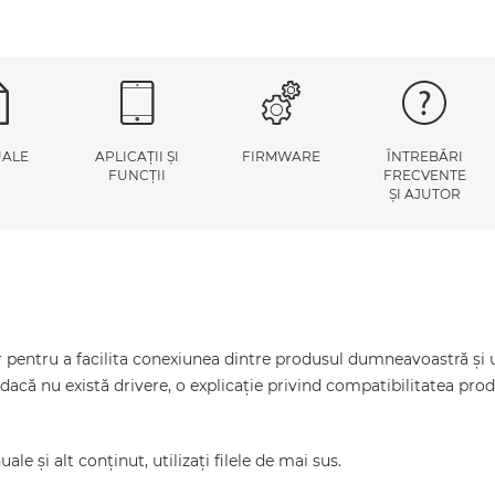
ALE
APLICAŢII ŞI
FIRMWARE
ÎNTREBĂRI
FUNCŢII
FRECVENTE
ŞI AJUTOR
pentru a facilita conexiunea dintre produsul dumneavoastră şi un
dacă nu există drivere, o explicaţie privind compatibilitatea pr
le şi alt conţinut, utilizaţi filele de mai sus.