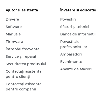
Ajutor şi asistenţă
Învăţare şi educaţie
Drivere
Povestiri
Software
Sfaturi şi tehnici
Manuale
Bancă de informaţii
Firmware
Poveşti ale
profesioniştilor
Întrebări frecvente
Ambasadori
Service şi reparaţii
Evenimente
Securitatea produsului
Analize de afaceri
Contactaţi asistenţa
pentru clienţi
Contactaţi asistenţa
pentru companii