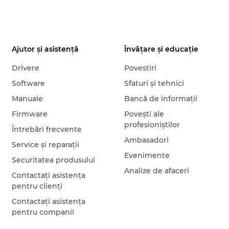
Ajutor şi asistenţă
Învăţare şi educaţie
Drivere
Povestiri
Software
Sfaturi şi tehnici
Manuale
Bancă de informaţii
Firmware
Poveşti ale
profesioniştilor
Întrebări frecvente
Ambasadori
Service şi reparaţii
Evenimente
Securitatea produsului
Analize de afaceri
Contactaţi asistenţa
pentru clienţi
Contactaţi asistenţa
pentru companii