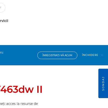
rvicii
imi
ÎNCHIDERE
ÎNREGISTRAŢI-VĂ ACUM
SONDAJ
463dw II
eţi acces la resurse de