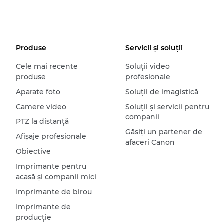
Produse
Servicii şi soluţii
Cele mai recente
Soluţii video
produse
profesionale
Aparate foto
Soluţii de imagistică
Camere video
Soluţii şi servicii pentru
companii
PTZ la distanţă
Găsiţi un partener de
Afişaje profesionale
afaceri Canon
Obiective
Imprimante pentru
acasă şi companii mici
Imprimante de birou
Imprimante de
producţie