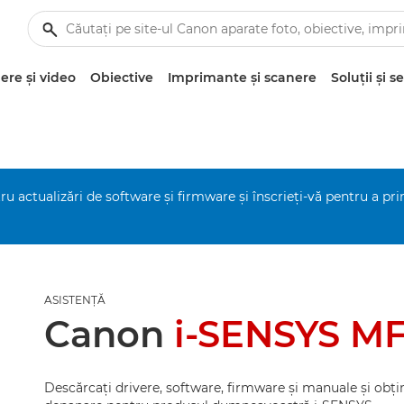
re şi video
Obiective
Imprimante şi scanere
Soluţii şi se
ru actualizări de software şi firmware şi înscrieţi-vă pentru a pr
ASISTENŢĂ
Canon
i-SENSYS MF
Descărcaţi drivere, software, firmware şi manuale şi obţin