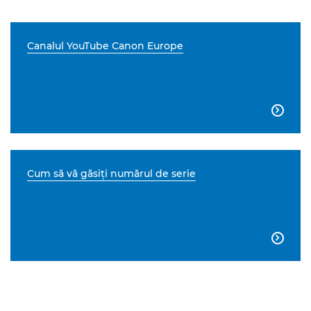
Canalul YouTube Canon Europe

Cum să vă găsiţi numărul de serie
