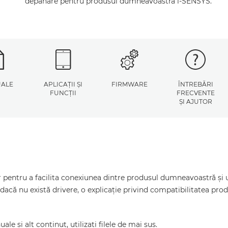
depanare pentru produsul dumneavoastră i-SENSYS.
ALE
APLICAŢII ŞI
FIRMWARE
ÎNTREBĂRI
FUNCŢII
FRECVENTE
ŞI AJUTOR
pentru a facilita conexiunea dintre produsul dumneavoastră şi un
dacă nu există drivere, o explicaţie privind compatibilitatea pr
le şi alt conţinut, utilizaţi filele de mai sus.