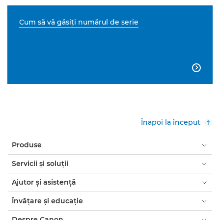
Cum să vă găsiţi numărul de serie

Înapoi la început
Produse
Servicii şi soluţii
Ajutor şi asistenţă
Învăţare şi educaţie
Despre Canon