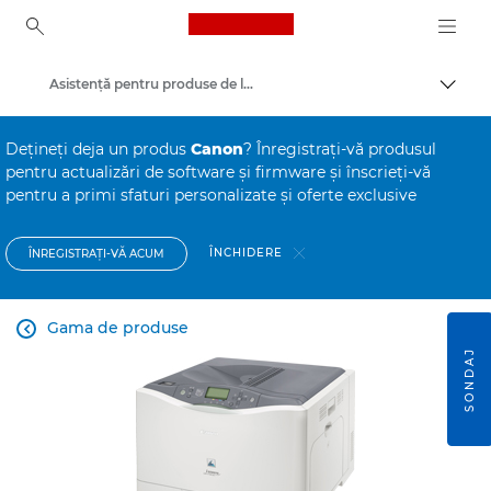
Canon Logo, back to ho
Asistenţă pentru produse de larg consum
Comut
Canon
Deţineţi deja un produs
Canon
? Înregistraţi-vă produsul
pentru actualizări de software şi firmware şi înscrieţi-vă
pentru a primi sfaturi personalizate şi oferte exclusive
ÎNCHIDERE
ÎNREGISTRAŢI-VĂ ACUM
Gama de produse

SONDAJ