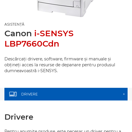
ASISTENŢĂ
Canon
i-SENSYS
LBP7660Cdn
Descărcaţi drivere, software, firmware şi manuale şi
obţineţi acces la resurse de depanare pentru produsul
dumneavoastră i-SENSYS.
DRIVERE
+
Drivere
Pentru anumite produse, este necesar un driver pentru a