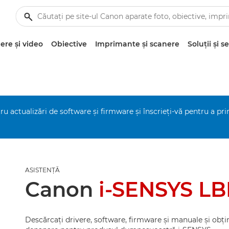
re şi video
Obiective
Imprimante şi scanere
Soluţii şi se
ru actualizări de software şi firmware şi înscrieţi-vă pentru a pr
ASISTENŢĂ
Canon
i-SENSYS L
Descărcaţi drivere, software, firmware şi manuale şi obţin