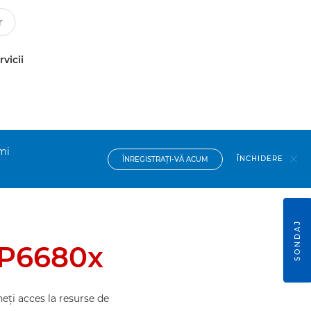
rvicii
imi
ÎNCHIDERE
ÎNREGISTRAŢI-VĂ ACUM
SONDAJ
BP6680x
eţi acces la resurse de