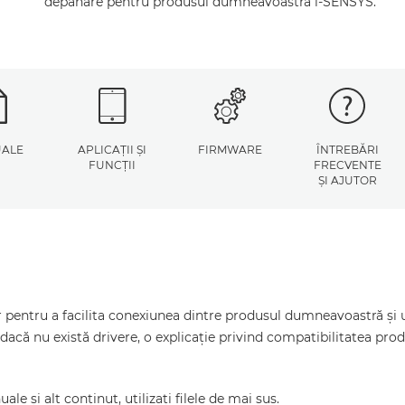
depanare pentru produsul dumneavoastră i-SENSYS.
ALE
APLICAŢII ŞI
FIRMWARE
ÎNTREBĂRI
FUNCŢII
FRECVENTE
ŞI AJUTOR
pentru a facilita conexiunea dintre produsul dumneavoastră şi un
dacă nu există drivere, o explicaţie privind compatibilitatea pr
le şi alt conţinut, utilizaţi filele de mai sus.