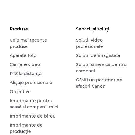
Produse
Servicii şi soluţii
Cele mai recente
Soluţii video
produse
profesionale
Aparate foto
Soluţii de imagistică
Camere video
Soluţii şi servicii pentru
companii
PTZ la distanţă
Găsiţi un partener de
Afişaje profesionale
afaceri Canon
Obiective
Imprimante pentru
acasă şi companii mici
Imprimante de birou
Imprimante de
producţie