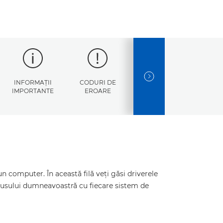
NEXT SLIDE
INFORMAŢII
CODURI DE
SPECIFICAŢII
IMPORTANTE
EROARE
 computer. În această filă veţi găsi driverele
odusului dumneavoastră cu fiecare sistem de