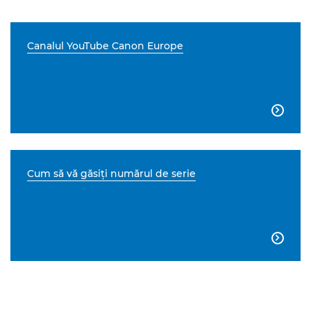
Canalul YouTube Canon Europe

Cum să vă găsiţi numărul de serie
