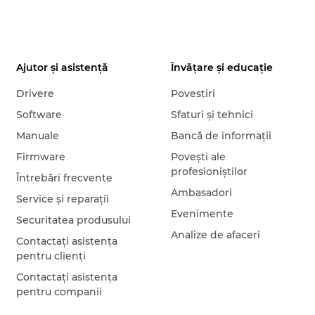
Ajutor şi asistenţă
Învăţare şi educaţie
Drivere
Povestiri
Software
Sfaturi şi tehnici
Manuale
Bancă de informaţii
Firmware
Poveşti ale
profesioniştilor
Întrebări frecvente
Ambasadori
Service şi reparaţii
Evenimente
Securitatea produsului
Analize de afaceri
Contactaţi asistenţa
pentru clienţi
Contactaţi asistenţa
pentru companii