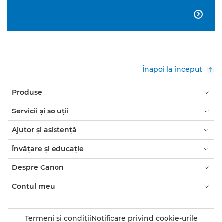

Înapoi la început
Produse
Servicii şi soluţii
Ajutor şi asistenţă
Învăţare şi educaţie
Despre Canon
Contul meu
Termeni şi condiţii
Notificare privind cookie-urile