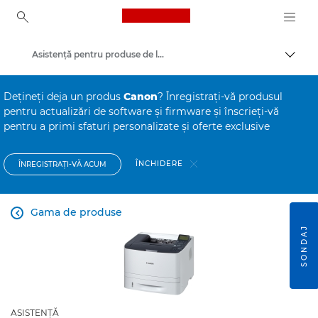
Canon Logo, back to ho
Asistenţă pentru produse de larg consum
Comut
Canon
Deţineţi deja un produs
Canon
? Înregistraţi-vă produsul
pentru actualizări de software şi firmware şi înscrieţi-vă
pentru a primi sfaturi personalizate şi oferte exclusive
ÎNCHIDERE
ÎNREGISTRAŢI-VĂ ACUM
Gama de produse

SONDAJ
ASISTENŢĂ