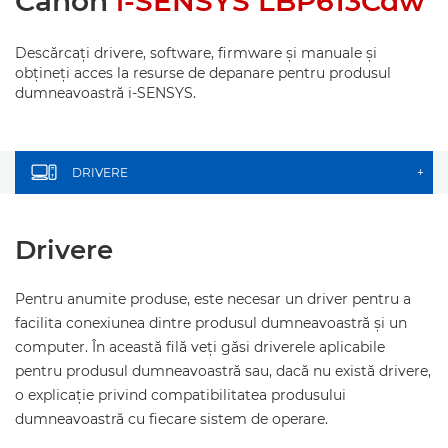
Canon
i-SENSYS LBP613Cdw
Descărcaţi drivere, software, firmware şi manuale şi
obţineţi acces la resurse de depanare pentru produsul
dumneavoastră i-SENSYS.
DRIVERE
+
Drivere
Pentru anumite produse, este necesar un driver pentru a
facilita conexiunea dintre produsul dumneavoastră şi un
computer. În această filă veţi găsi driverele aplicabile
pentru produsul dumneavoastră sau, dacă nu există drivere,
o explicaţie privind compatibilitatea produsului
dumneavoastră cu fiecare sistem de operare.