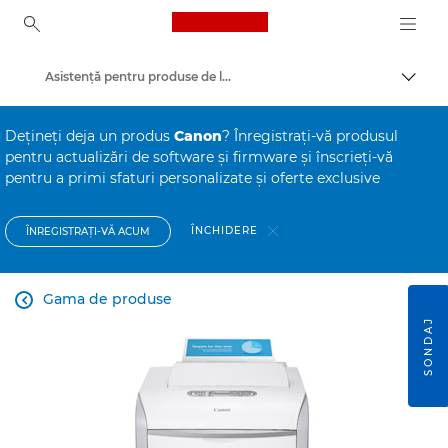
Canon Logo, back to ho
Asistenţă pentru produse de larg consum
Comut
Canon
Deţineţi deja un produs
Canon
? Înregistraţi-vă produsul
pentru actualizări de software şi firmware şi înscrieţi-vă
pentru a primi sfaturi personalizate şi oferte exclusive
ÎNCHIDERE
ÎNREGISTRAŢI-VĂ ACUM
Gama de produse

SONDAJ