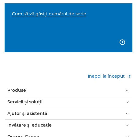
Cum să vă găsiţi numărul de serie

Înapoi la început
Produse
Servicii şi soluţii
Ajutor şi asistenţă
Învăţare şi educaţie
Despre Canon