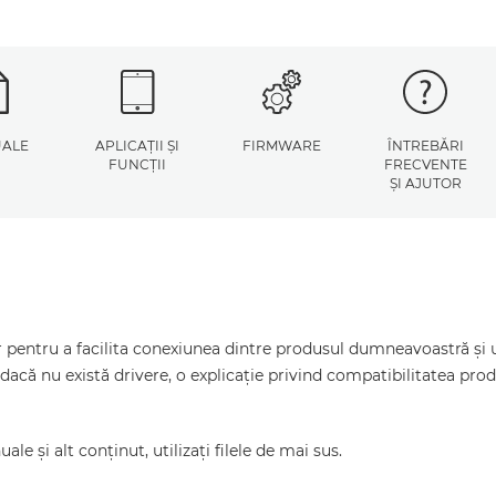
ALE
APLICAŢII ŞI
FIRMWARE
ÎNTREBĂRI
FUNCŢII
FRECVENTE
ŞI AJUTOR
pentru a facilita conexiunea dintre produsul dumneavoastră şi un
dacă nu există drivere, o explicaţie privind compatibilitatea pr
le şi alt conţinut, utilizaţi filele de mai sus.