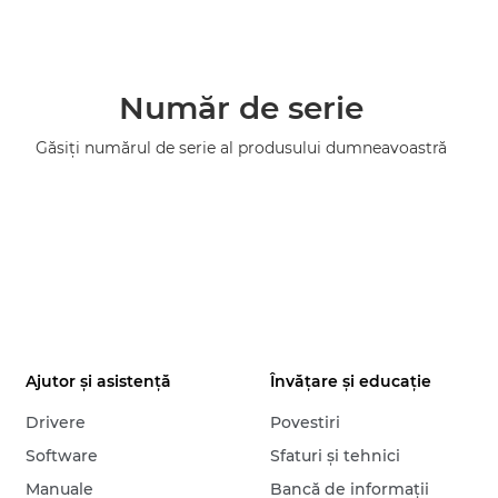
Număr de serie
Găsiţi numărul de serie al produsului dumneavoastră
Ajutor şi asistenţă
Învăţare şi educaţie
Drivere
Povestiri
Software
Sfaturi şi tehnici
Manuale
Bancă de informaţii