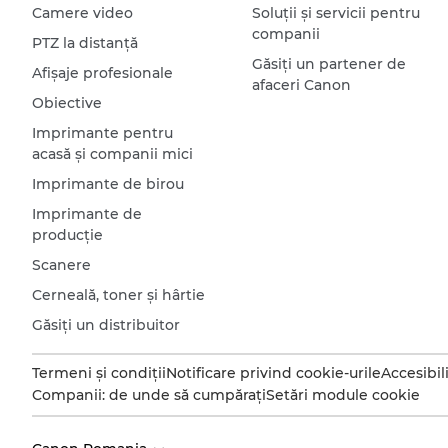
Camere video
Soluţii şi servicii pentru
companii
PTZ la distanţă
Găsiţi un partener de
Afişaje profesionale
afaceri Canon
Obiective
Imprimante pentru
acasă şi companii mici
Imprimante de birou
Imprimante de
producţie
Scanere
Cerneală, toner şi hârtie
Găsiţi un distribuitor
Termeni şi condiţii
Notificare privind cookie-urile
Accesibil
Companii: de unde să cumpăraţi
Setări module cookie