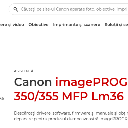
re şi video
Obiective
Imprimante şi scanere
Soluţii şi se
ASISTENŢĂ
Canon
imagePROG
350/355 MFP Lm36
Descărcaţi drivere, software, firmware şi manuale şi obţin
depanare pentru produsul dumneavoastră imagePROGR