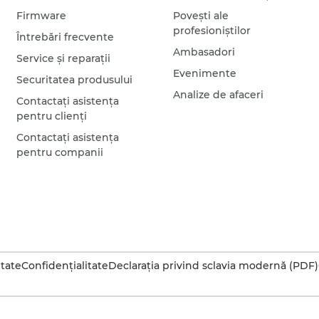
Firmware
Poveşti ale
profesioniştilor
Întrebări frecvente
Ambasadori
Service şi reparaţii
Evenimente
Securitatea produsului
Analize de afaceri
Contactaţi asistenţa
pentru clienţi
Contactaţi asistenţa
pentru companii
itate
Confidenţialitate
Declaraţia privind sclavia modernă (PDF)