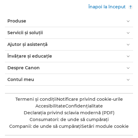
Înapoi la început
Produse
Servicii şi soluţii
Ajutor şi asistenţă
Învăţare şi educaţie
Despre Canon
Contul meu
Termeni şi condiţii
Notificare privind cookie-urile
Accesibilitate
Confidenţialitate
Declaraţia privind sclavia modernă (PDF)
Consumatori: de unde să cumpăraţi
Companii: de unde să cumpăraţi
Setări module cookie