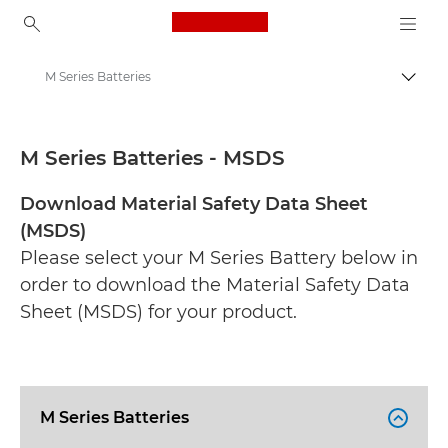
Canon Logo, back to ho
M Series Batteries
Comut
Canon
Fişe tehnice de securitate
M Series Batteries - MSDS
Download Material Safety Data Sheet
(MSDS)
Please select your M Series Battery below in
order to download the Material Safety Data
Sheet (MSDS) for your product.
M Series Batteries
