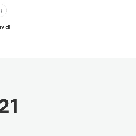
rvicii
21