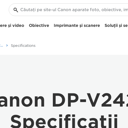
re şi video
Obiective
Imprimante şi scanere
Soluţii şi se
Canon DP-V2421 – Camere video
Specifications
anon DP-V24
Specificaţii