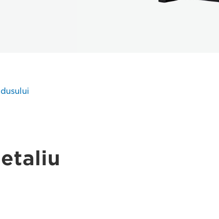
odusului
detaliu