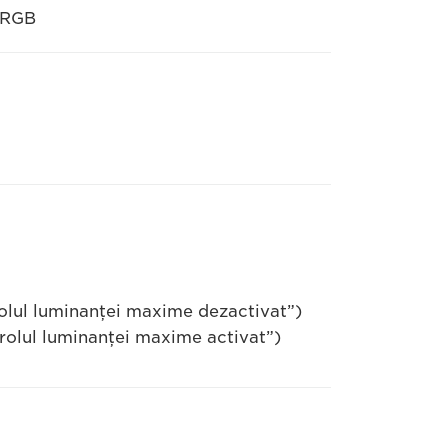
e RGB
olul luminanţei maxime dezactivat”)
rolul luminanţei maxime activat”)