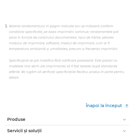
Valorile randamentului în pagini indicate aici se măsoară conform
condiţiilor specificate, pe baza imprimării continue; randamentele pot
varia în funcţie de conţinutul documentelor, tipul de hârtie, setarea
modului de imprimare, software, mediul de imprimare, cum ar fi
temperatura ambiantă şi umiditatea, precum şi frecvenţa imprimării.
Specificaţiile se pot modifica fără notificare prealabilă. Este posibil ca
modelele mai vechi ale imprimantei să fi fost testate după standarde
diferite. Va rugăm să verificaţi specificaţiile fiecărui produs în parte pentru
detalii.
Înapoi la început
Produse
Servicii şi soluţii