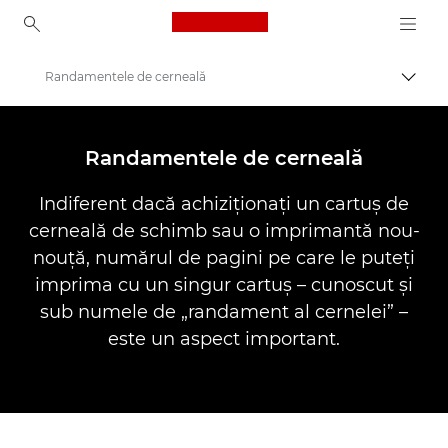
Canon Logo, back to ho
Randamentele de cerneală
Comut
Canon
Imprimante Canon
Randamentele de cerneală
Indiferent dacă achiziţionaţi un cartuş de
cerneală de schimb sau o imprimantă nou-
nouţă, numărul de pagini pe care le puteţi
imprima cu un singur cartuş – cunoscut şi
sub numele de „randament al cernelei” –
este un aspect important.