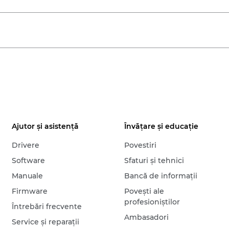
Ajutor şi asistenţă
Învăţare şi educaţie
Drivere
Povestiri
Software
Sfaturi şi tehnici
Manuale
Bancă de informaţii
Firmware
Poveşti ale
profesioniştilor
Întrebări frecvente
Ambasadori
Service şi reparaţii