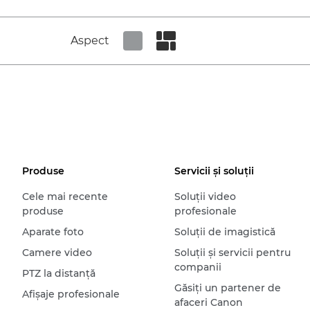
Aspect
Set tiled view
Set masonry view
Produse
Servicii şi soluţii
Cele mai recente
Soluţii video
produse
profesionale
Aparate foto
Soluţii de imagistică
Camere video
Soluţii şi servicii pentru
companii
PTZ la distanţă
Găsiţi un partener de
Afişaje profesionale
afaceri Canon