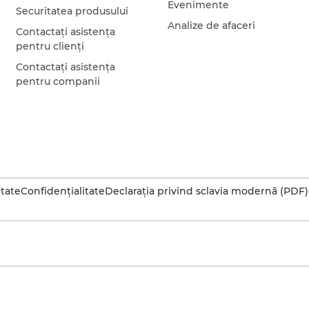
Evenimente
Securitatea produsului
Analize de afaceri
Contactaţi asistenţa
pentru clienţi
Contactaţi asistenţa
pentru companii
itate
Confidenţialitate
Declaraţia privind sclavia modernă (PDF)