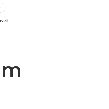
rvicii
am