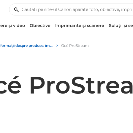
re şi video
Obiective
Imprimante şi scanere
Soluţii şi se
Informaţii despre produse: imprimarea de producţie - Centru de presă Canon
Océ ProStream
cé ProStre