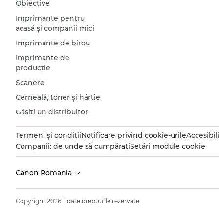
Obiective
Imprimante pentru
acasă şi companii mici
Imprimante de birou
Imprimante de
producţie
Scanere
Cerneală, toner şi hârtie
Găsiţi un distribuitor
Termeni şi condiţii
Notificare privind cookie-urile
Accesibil
Companii: de unde să cumpăraţi
Setări module cookie
Canon Romania
Copyright 2026. Toate drepturile rezervate.