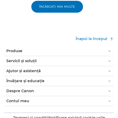
ÎNCĂRCAŢI MAI MULTE
Înapoi la început
Produse
Servicii şi soluţii
Ajutor şi asistenţă
Învăţare şi educaţie
Despre Canon
Contul meu
Termeni şi condiţii
Notificare privind cookie-urile