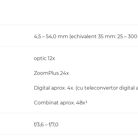
4,5 – 54,0 mm (echivalent 35 mm: 25 – 30
optic 12x
ZoomPlus 24x
Digital aprox. 4x. (cu teleconvertor digital ap
Combinat aprox. 48x¹
f/3,6 – f/7,0