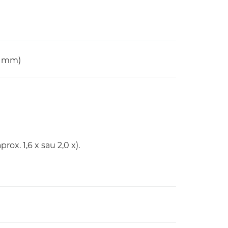
0 mm)
rox. 1,6 x sau 2,0 x).